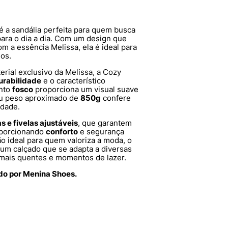
é a sandália perfeita para quem busca
ara o dia a dia. Com um design que
om a essência Melissa, ela é ideal para
os.
terial exclusivo da Melissa, a Cozy
urabilidade
e o característico
ento
fosco
proporciona um visual suave
u peso aproximado de
850g
confere
idade.
as e fivelas ajustáveis
, que garantem
roporcionando
conforto
e segurança
o ideal para quem valoriza a moda, o
 um calçado que se adapta a diversas
s mais quentes e momentos de lazer.
ido por Menina Shoes.