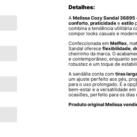
Detalhes:
A
Melissa Cozy Sandal 36895
conforto
,
praticidade
e
estilo
p
combina a tendência utilitária c
compor looks casuais e modern
Confeccionada em
Melflex
, ma
Sandal oferece
flexibilidade
,
d
cheirinho da marca. O acabam
e contemporâneo, enquanto se
robustez e um toque de estabil
A sandália conta com
tiras larg
um ajuste perfeito aos pés, p
para o uso prolongado. É a opçã
bem-estar e a versatilidade em
ocasiões, perfeito para os dia
Produto original Melissa vend