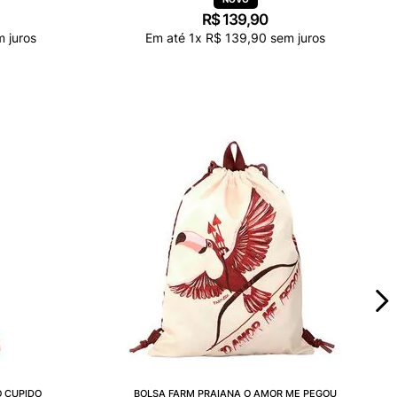
R$
139
,
90
 juros
Em até
1
x
R$
139
,
90
sem juros
 CUPIDO
BOLSA FARM PRAIANA O AMOR ME PEGOU