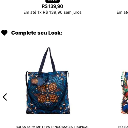
R$
139
,
90
Em até
1
x
R$
139
,
90
sem juros
Em a
Complete seu Look:
BOLSA FARM ME LEVA LENÇO MAGIA TROPICAL
BOLSA