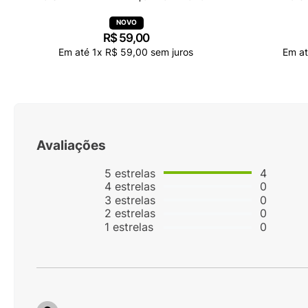
R$
59
,
00
Em até
1
x
R$
59
,
00
sem juros
Em a
Avaliações
5
estrelas
4
4
estrelas
0
3
estrelas
0
2
estrelas
0
1
estrelas
0