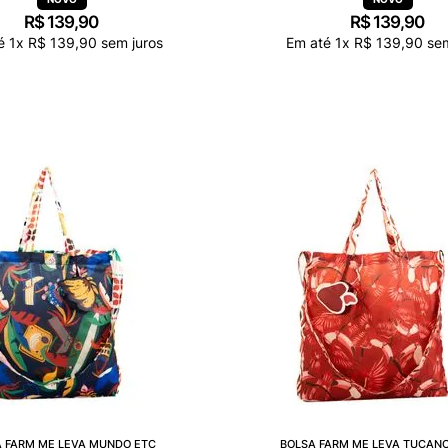
R$
139
,
90
R$
139
,
90
té
1
x
R$
139
,
90
sem juros
Em até
1
x
R$
139
,
90
sem
 FARM ME LEVA MUNDO ETC
BOLSA FARM ME LEVA TUCANO