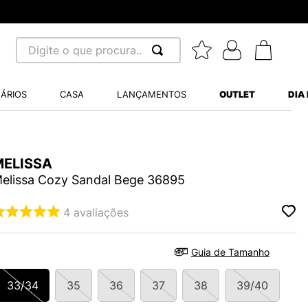
Digite o que procura...
 BUSCADOS
ÁRIOS
CASA
LANÇAMENTOS
OUTLET
DIA
S BALANCE 530
A WHITE
MELISSA
MINI BABY
elissa Cozy Sandal Bege 36895
4
avaliações
LIDE
Guia de Tamanho
33/34
35
36
37
38
39/40
S VANS ULTRARANGE