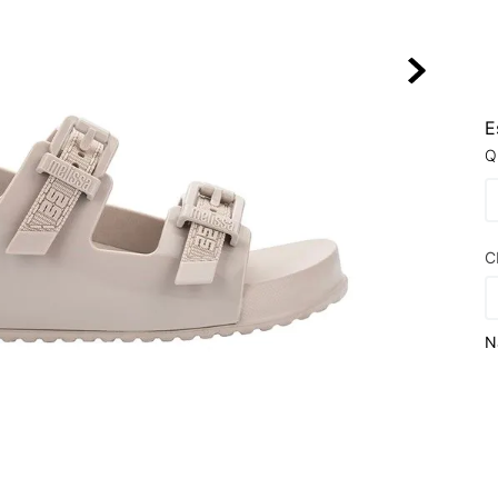
10
º
NEW BALA
E
Q
C
N