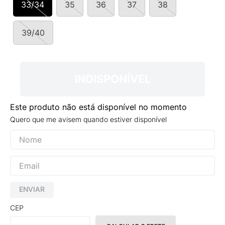
33/34
35
36
37
38
9
º
VEJA COUNTRY
10
º
NEW 530
39/40
INDISPONÍVEL
Este produto não está disponível no momento
Quero que me avisem quando estiver disponível
ENVIAR
CEP