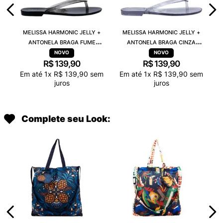
MELISSA HARMONIC JELLY +
MELISSA HARMONIC JELLY +
ANTONELA BRAGA FUME
ANTONELA BRAGA CINZA
TRANSPARENTE 38263
TRANSPARENTE 38263
R$
139
,
90
R$
139
,
90
Em até
1
x
R$
139
,
90
sem
Em até
1
x
R$
139
,
90
sem
juros
juros
Complete seu Look: