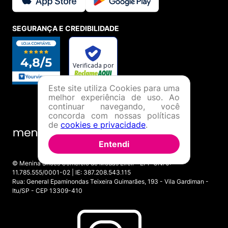
SEGURANÇA E CREDIBILIDADE
Este site utiliza Cookies para uma
melhor experiência de uso. Ao
continuar navegando, você
concorda com nossas políticas
de
cookies e privacidade
.
Entendi
© Menina Shoes Comércio de Modas Eireli - EPP CNPJ:
11.785.555/0001-02 | IE: 387.208.543.115
Rua: General Epaminondas Teixeira Guimarães, 193 - Vila Gardiman -
Itu/SP - CEP 13309-410