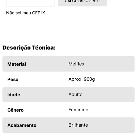
CALCULAR O FRETE
Não sei meu CEP
Descrição Técnica:
Melflex
Material
Aprox. 960g
Peso
Adulto
Idade
Feminino
Gênero
Brilhante
Acabamento