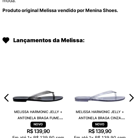
moda.
Produto original Melissa vendido por Menina Shoes.
Lançamentos da Melissa:
MELISSA HARMONIC JELLY +
MELISSA HARMONIC JELLY +
ANTONELA BRAGA FUME
ANTONELA BRAGA CINZA
TRANSPARENTE 38263
TRANSPARENTE 38263
R$
139
,
90
R$
139
,
90
Em até
1
x
R$
139
,
90
sem
Em até
1
x
R$
139
,
90
sem