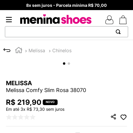
8x sem juros - Parcela mínima R$ 70,00
TERMOS MAIS BUSCADOS
Melissa
Chinelos
1
º
TÊNIS NEWS BALANCE 530
2
º
NEW 9060
3
º
MELISSAS MINI BABY
MELISSA
4
º
TÊNIS VEJA WHITE
Melissa Comfy Slim Rosa 38070
5
º
ADIDAS
R$
219
,
90
6
º
SAMBA
Em até
3
x
R$
73
,
30
sem juros
7
º
MELISSA SLIDE
8
º
NEW BALANCE 204L