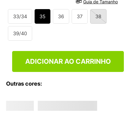
Guia de Tamanho
9
º
NEW 530
10
º
VANS TÊNIS VANS ULTRARANGE
33/34
35
36
37
38
39/40
ADICIONAR AO CARRINHO
Outras cores: