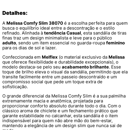
Detalhes:
A
Melissa Comfy Slim 38070
é a escolha perfeita para quem
busca o equilíbrio ideal entre a descontração e o estilo
refinado. Alinhada à
tendência Casual
, esta sandália de tiras
finas traz um design minimalista e leve para o público
adulto
, sendo um item essencial no guarda-roupa
feminino
para os dias de sol e lazer.
Confeccionada em
Melflex
(o material exclusivo da
Melissa
que oferece flexibilidade e durabilidade excepcionais), o
modelo destaca-se pelo seu
acabamento brilhante
. Esse
toque de brilho eleva o visual da sandália, permitindo que ela
transite facilmente entre um passeio descontraído e um
compromisso social que pede um toque extra de
sofisticação.
O grande diferencial da Melissa Comfy Slim é a sua palmilha
extremamente macia e anatômica, projetada para
proporcionar conforto absoluto durante todo o dia. Com o
clássico aroma de chiclete e um fechamento prático que
garante estabilidade no calcanhar, esta sandália é o item
indispensável para quem não abre mão do bem-estar,
mantendo a elegância de um design slim que nunca sai de