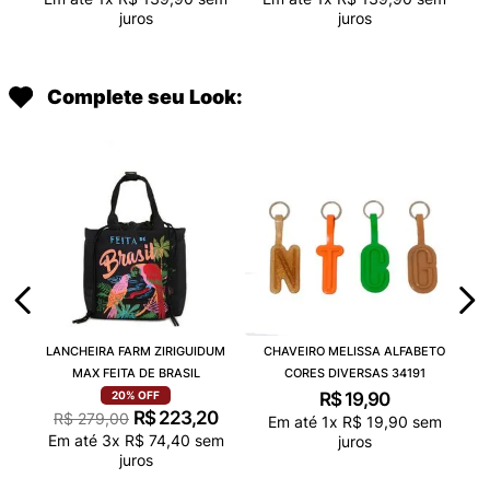
juros
juros
Complete seu Look:
LANCHEIRA FARM ZIRIGUIDUM
CHAVEIRO MELISSA ALFABETO
MAX FEITA DE BRASIL
CORES DIVERSAS 34191
R$
19
,
90
20%
OFF
R$
223
,
20
R$
279
,
00
Em até
1
x
R$
19
,
90
sem
Em até
3
x
R$
74
,
40
sem
juros
juros