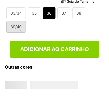
Guia de Tamanho
9
º
VANS TÊNIS VANS ULTRARANGE
10
º
NEW BALANCE 204L
33/34
35
36
37
38
39/40
ADICIONAR AO CARRINHO
Outras cores: