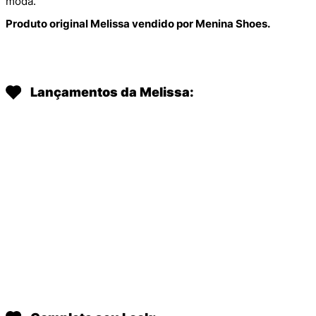
moda.
Produto original Melissa vendido por Menina Shoes.
Lançamentos da Melissa:
MELISSA HARMONIC JELLY +
MELISSA HARMONIC JELLY +
ANTONELA BRAGA FUME
ANTONELA BRAGA CINZA
TRANSPARENTE 38263
TRANSPARENTE 38263
R$
139
,
90
R$
139
,
90
Em até
1
x
R$
139
,
90
sem
Em até
1
x
R$
139
,
90
sem