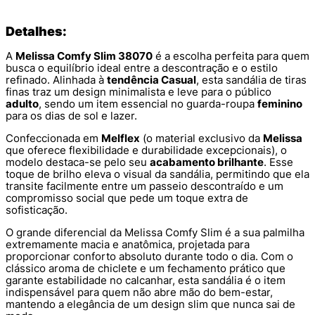
Detalhes:
A
Melissa Comfy Slim 38070
é a escolha perfeita para quem
busca o equilíbrio ideal entre a descontração e o estilo
refinado. Alinhada à
tendência Casual
, esta sandália de tiras
finas traz um design minimalista e leve para o público
adulto
, sendo um item essencial no guarda-roupa
feminino
para os dias de sol e lazer.
Confeccionada em
Melflex
(o material exclusivo da
Melissa
que oferece flexibilidade e durabilidade excepcionais), o
modelo destaca-se pelo seu
acabamento brilhante
. Esse
toque de brilho eleva o visual da sandália, permitindo que ela
transite facilmente entre um passeio descontraído e um
compromisso social que pede um toque extra de
sofisticação.
O grande diferencial da Melissa Comfy Slim é a sua palmilha
extremamente macia e anatômica, projetada para
proporcionar conforto absoluto durante todo o dia. Com o
clássico aroma de chiclete e um fechamento prático que
garante estabilidade no calcanhar, esta sandália é o item
indispensável para quem não abre mão do bem-estar,
mantendo a elegância de um design slim que nunca sai de