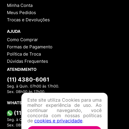
Política de Troca
Política de Entrega
Lojas Físicas
Programa de Fidelidade
Blog
VOCÊ
Cadastre-se
Minha Conta
Meus Pedidos
Trocas e Devoluções
AJUDA
Como Comprar
Formas de Pagamento
Este site utiliza Cookies para uma
Política de Troca
melhor experiência de uso. Ao
Dúvidas Frequentes
continuar navegando, você
concorda com nossas políticas
ATENDIMENTO
de
cookies e privacidade
.
(11) 4380-6061