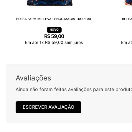
BOLSA FARM ME LEVA LENÇO MAGIA TROPICAL
BOLSA
R$
59
,
00
Em até
1
x
R$
59
,
00
sem juros
Em a
Avaliações
Ainda não foram feitas avaliações para este produt
ESCREVER AVALIAÇÃO