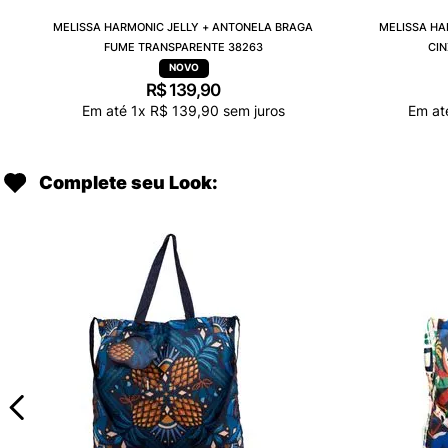
MELISSA HARMONIC JELLY + ANTONELA BRAGA
MELISSA HA
FUME TRANSPARENTE 38263
CI
R$
139
,
90
Em até
1
x
R$
139
,
90
sem juros
Em a
Complete seu Look: