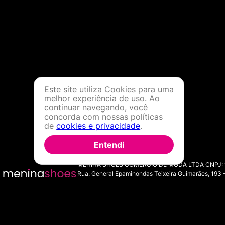
Este site utiliza Cookies para uma
melhor experiência de uso. Ao
continuar navegando, você
concorda com nossas políticas
de
cookies e privacidade
.
Entendi
MENINA SHOES COMERCIO DE MODA LTDA CNPJ: 11.7
Rua: General Epaminondas Teixeira Guimarães, 193 