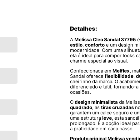
Detalhes:
A
Melissa Cleo Sandal 37795
é
estilo
,
conforto
e um design mi
modernidade. Com uma silhueta
ela é ideal para compor looks c
charme especial ao visual.
Confeccionada em
Melflex
, ma
Sandal oferece
flexibilidade
,
d
cheirinho da marca. O acabam
diferenciado e tátil, tornando-
ocasiões.
O
design minimalista
da Meliss
quadrado
, as
tiras cruzadas
no
garantem um calce seguro e um
uma estrutura
leve
, esta sandá
prolongado. É a opção ideal pa
a praticidade em cada passo.
Produto original Melissa vend