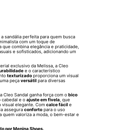
 a sandália perfeita para quem busca
nimalista com um toque de
 que combina elegância e praticidade,
asuais e sofisticados, adicionando um
terial exclusivo da Melissa, a Cleo
urabilidade
e o característico
ento
texturizado
proporciona um visual
a uma peça
versátil
para diversas
a Cleo Sandal ganha força com o
bico
 cabedal e o
ajuste em fivela
, que
 visual elegante. Com
calce fácil
e
lia assegura
conforto
para o uso
ra quem valoriza a moda, o bem-estar e
ido por Menina Shoes.