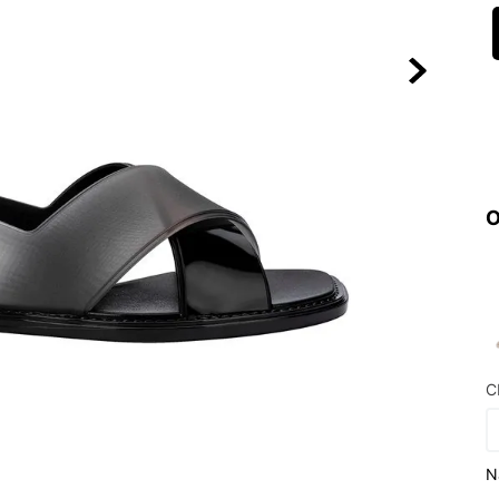
10
º
NEW 530
O
C
N