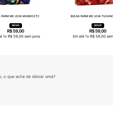
 FARM ME LEVA MUNDO ETC
BOLSA FARM ME LEVA TUCANO
R$
59
,
00
R$
59
,
00
té
1
x
R$
59
,
00
sem juros
Em até
1
x
R$
59
,
00
sem
o, o que acha de deixar uma?