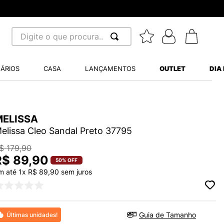
Digite o que procura...
 BUSCADOS
ÁRIOS
CASA
LANÇAMENTOS
OUTLET
DIA
S BALANCE 530
MINI BABY
MELISSA
A WHITE
elissa Cleo Sandal Preto 37795
$
179
,
90
R$
89
,
90
50%
OFF
m até
1
x
R$
89
,
90
sem juros
LIDE
S VANS ULTRARANGE
TRY
Guia de Tamanho
Últimas unidades!