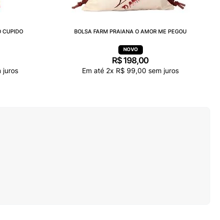
 CUPIDO
BOLSA FARM PRAIANA O AMOR ME PEGOU
R$
198
,
00
 juros
Em até
2
x
R$
99
,
00
sem juros