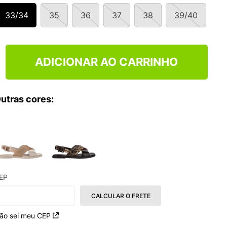
33/34
35
36
37
38
39/40
ADICIONAR AO CARRINHO
utras cores:
EP
CALCULAR O FRETE
ão sei meu CEP