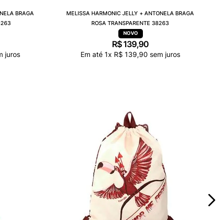
ONELA BRAGA
MELISSA HARMONIC JELLY + ANTONELA BRAGA
8263
ROSA TRANSPARENTE 38263
R$
139
,
90
 juros
Em até
1
x
R$
139
,
90
sem juros