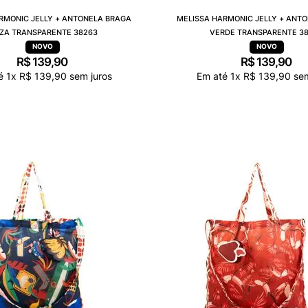
RMONIC JELLY + ANTONELA BRAGA
MELISSA HARMONIC JELLY + ANT
NZA TRANSPARENTE 38263
VERDE TRANSPARENTE 3
R$
139
,
90
R$
139
,
90
té
1
x
R$
139
,
90
sem juros
Em até
1
x
R$
139
,
90
sem