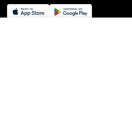
SEGURANÇA E CREDIBILIDADE
INDISPONÍVEL
© Menina Shoes Comércio de Modas Eireli - EPP CNPJ:
11.785.555/0001-02 | IE: 387.208.543.115
Rua: General Epaminondas Teixeira Guimarães, 193 - Vila Gardiman -
Itu/SP - CEP 13309-410