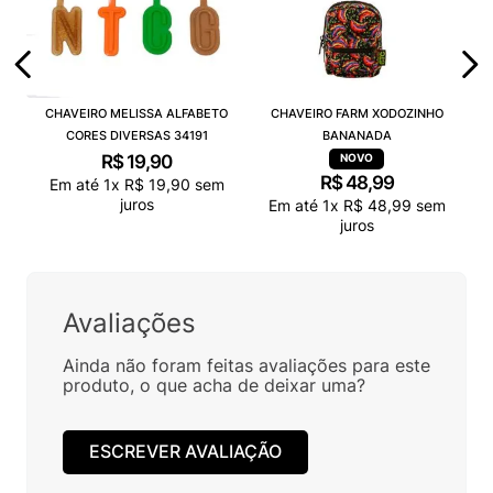
CHAVEIRO MELISSA ALFABETO
CHAVEIRO FARM XODOZINHO
CORES DIVERSAS 34191
BANANADA
R$
19
,
90
R$
48
,
99
Em até
1
x
R$
19
,
90
sem
juros
Em até
1
x
R$
48
,
99
sem
juros
Avaliações
Ainda não foram feitas avaliações para este
produto, o que acha de deixar uma?
ESCREVER AVALIAÇÃO