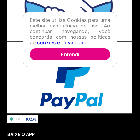
Este site utiliza Cookies para uma
melhor experiência de uso. Ao
continuar navegando, você
concorda com nossas políticas
de
cookies e privacidade
.
Entendi
BAIXE O APP