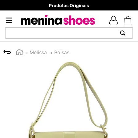
8x sem juros - Parcela mínima R$ 70,00
TERMOS MAIS BUSCADOS
Melissa
Bolsas
1
º
TÊNIS NEWS BALANCE 530
2
º
MELISSAS MINI BABY
3
º
NEW 9060
4
º
TÊNIS VEJA WHITE
5
º
ADIDAS
6
º
SAMBA
7
º
MELISSA SLIDE
8
º
VANS TÊNIS VANS ULTRARANGE