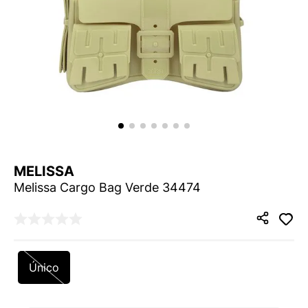
9
º
VEJA COUNTRY
10
º
NEW 530
MELISSA
Melissa Cargo Bag Verde 34474
Único