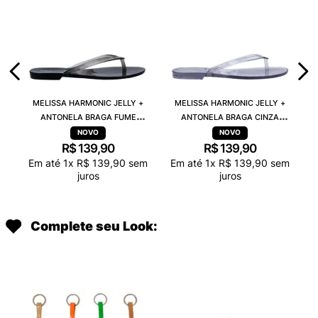
MELISSA HARMONIC JELLY +
MELISSA HARMONIC JELLY +
ANTONELA BRAGA FUME
ANTONELA BRAGA CINZA
TRANSPARENTE 38263
TRANSPARENTE 38263
R$
139
,
90
R$
139
,
90
Em até
1
x
R$
139
,
90
sem
Em até
1
x
R$
139
,
90
sem
juros
juros
Complete seu Look: