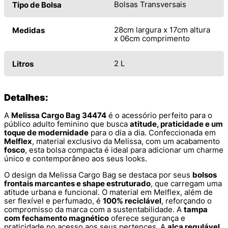
Bolsas Transversais
Tipo de Bolsa
28cm largura x 17cm altura
Medidas
x 06cm comprimento
2 L
Litros
Detalhes:
A
Melissa Cargo Bag 34474
é o acessório perfeito para o
público adulto feminino que busca
atitude, praticidade e um
toque de modernidade
para o dia a dia. Confeccionada em
Melflex
, material exclusivo da Melissa, com um acabamento
fosco
, esta bolsa compacta é ideal para adicionar um charme
único e contemporâneo aos seus looks.
O design da Melissa Cargo Bag se destaca por seus
bolsos
frontais marcantes e shape estruturado
, que carregam uma
atitude urbana e funcional. O material em Melflex, além de
ser flexível e perfumado, é
100% reciclável
, reforçando o
compromisso da marca com a sustentabilidade. A
tampa
com fechamento magnético
oferece segurança e
praticidade no acesso aos seus pertences. A
alça regulável