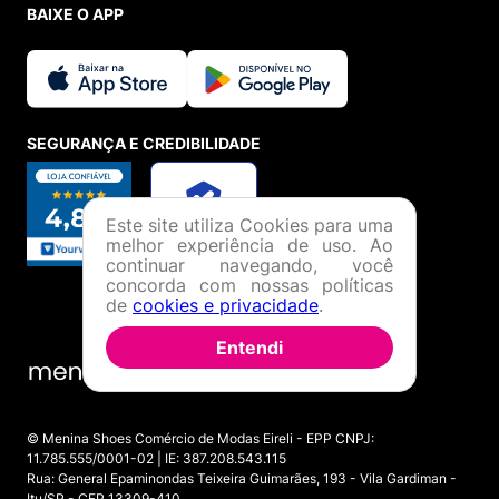
BAIXE O APP
SEGURANÇA E CREDIBILIDADE
Este site utiliza Cookies para uma
melhor experiência de uso. Ao
continuar navegando, você
concorda com nossas políticas
de
cookies e privacidade
.
Entendi
© Menina Shoes Comércio de Modas Eireli - EPP CNPJ:
11.785.555/0001-02 | IE: 387.208.543.115
Rua: General Epaminondas Teixeira Guimarães, 193 - Vila Gardiman -
Itu/SP - CEP 13309-410