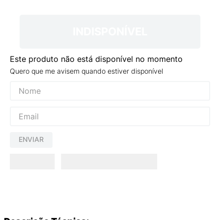
9
º
VANS TÊNIS VANS ULTRARANGE
10
º
NEW BALANCE 204L
INDISPONÍVEL
Este produto não está disponível no momento
Quero que me avisem quando estiver disponível
ENVIAR