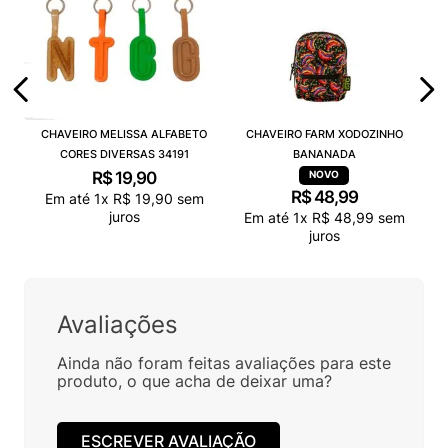
CHAVEIRO MELISSA ALFABETO
CHAVEIRO FARM XODOZINHO
CORES DIVERSAS 34191
BANANADA
R$
19
,
90
R$
48
,
99
Em até
1
x
R$
19
,
90
sem
juros
Em até
1
x
R$
48
,
99
sem
juros
Avaliações
Ainda não foram feitas avaliações para este
produto, o que acha de deixar uma?
ESCREVER AVALIAÇÃO