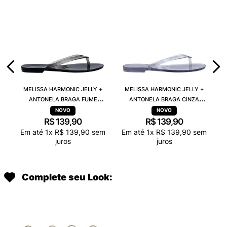
MELISSA HARMONIC JELLY +
MELISSA HARMONIC JELLY +
ANTONELA BRAGA FUME
ANTONELA BRAGA CINZA
TRANSPARENTE 38263
TRANSPARENTE 38263
R$
139
,
90
R$
139
,
90
Em até
1
x
R$
139
,
90
sem
Em até
1
x
R$
139
,
90
sem
juros
juros
Complete seu Look: