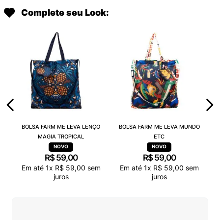
Complete seu Look:
BOLSA FARM ME LEVA LENÇO
BOLSA FARM ME LEVA MUNDO
MAGIA TROPICAL
ETC
R$
59
,
00
R$
59
,
00
Em até
1
x
R$
59
,
00
sem
Em até
1
x
R$
59
,
00
sem
juros
juros