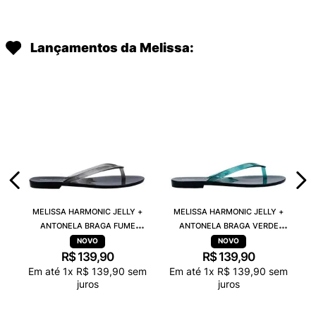
Lançamentos da Melissa:
MELISSA HARMONIC JELLY +
MELISSA HARMONIC JELLY +
ANTONELA BRAGA FUME
ANTONELA BRAGA VERDE
TRANSPARENTE 38263
TRANSPARENTE 38263
R$
139
,
90
R$
139
,
90
Em até
1
x
R$
139
,
90
sem
Em até
1
x
R$
139
,
90
sem
juros
juros