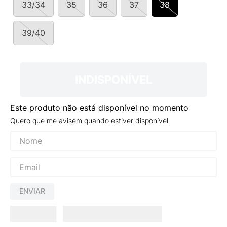
33/34
35
36
37
38
9
º
NEW 530
10
º
VEJA COUNTRY
39/40
INDISPONÍVEL
Este produto não está disponível no momento
Quero que me avisem quando estiver disponível
ENVIAR