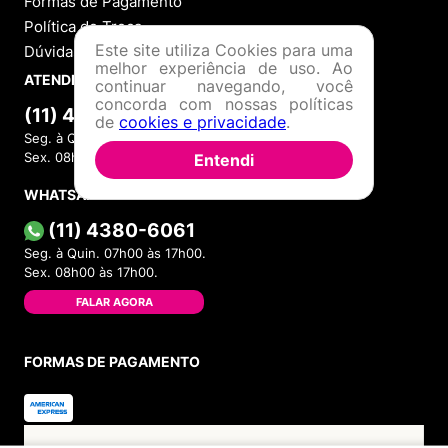
Formas de Pagamento
Política de Troca
Este site utiliza Cookies para uma
Dúvidas Frequentes
melhor experiência de uso. Ao
ATENDIMENTO
continuar navegando, você
concorda com nossas políticas
(11) 4380-6061
de
cookies e privacidade
.
Seg. à Quin. 07h00 às 17h00.
Sex. 08h00 às 17h00.
Entendi
WHATSAPP
(11) 4380-6061
Seg. à Quin. 07h00 às 17h00.
Sex. 08h00 às 17h00.
FALAR AGORA
FORMAS DE PAGAMENTO