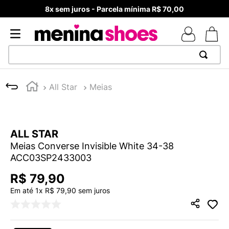
8x sem juros - Parcela mínima R$ 70,00
TERMOS MAIS BUSCADOS
All Star
Meias
1
º
TÊNIS NEWS BALANCE 530
2
º
MELISSAS MINI BABY
3
º
NEW 9060
ALL STAR
4
º
TÊNIS VEJA WHITE
Meias Converse Invisible White 34-38
ACC03SP2433003
5
º
ADIDAS
R$
79
,
90
6
º
SAMBA
Em até
1
x
R$
79
,
90
sem juros
7
º
MELISSA SLIDE
8
º
VANS TÊNIS VANS ULTRARANGE