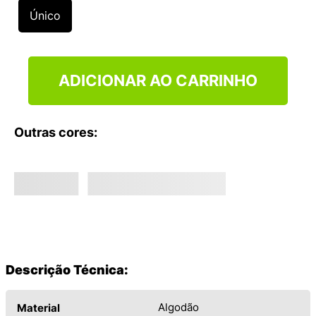
9
º
VEJA COUNTRY
Único
10
º
NEW 530
ADICIONAR AO CARRINHO
Outras cores:
Descrição Técnica:
Algodão
Material