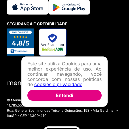
SEGURANÇA E CREDIBILIDADE
Este site utiliza Cookies para uma
melhor experiência de uso. Ao
continuar navegando, você
concorda com nossas políticas
de
cookies e privacidade
.
Entendi
© Menina Shoes Comércio de Modas Eireli - EPP CNPJ:
11.785.555/0001-02 | IE: 387.208.543.115
Rua: General Epaminondas Teixeira Guimarães, 193 - Vila Gardiman -
Itu/SP - CEP 13309-410