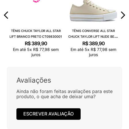
TÊNIS CHUCK TAYLOR ALL STAR
TÊNIS CONVERSE ALL STAR
LIFT BRANCO PRETO CT09830001
CHUCK TAYLOR LIFT NUDE BEGE
CLARO BRANCO CT09830003
R$
389
,
90
R$
389
,
90
Em até
5
x
R$
77
,
98
sem
Em até
5
x
R$
77
,
98
sem
juros
juros
Avaliações
Ainda não foram feitas avaliações para este
produto, o que acha de deixar uma?
ESCREVER AVALIAÇÃO