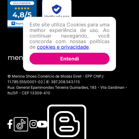
Este site utiliza Cookies para uma
melhor experiência de uso. Ao
continuar navegando, você
concorda com nossas políticas
de
cookies e privacidade
.
Entendi
© Menina Shoes Comércio de Modas Eireli - EPP CNPJ:
11.785.555/0001-02 | IE: 387.208.543.115
Rua: General Epaminondas Teixeira Guimarães, 193 - Vila Gardiman -
Itu/SP - CEP 13309-410