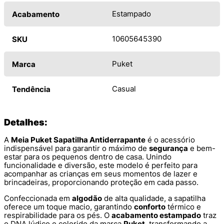
Estampado
Acabamento
10605645390
SKU
Puket
Marca
Casual
Tendência
Detalhes:
A
Meia Puket Sapatilha Antiderrapante
é o acessório
indispensável para garantir o máximo de
segurança
e bem-
estar para os pequenos dentro de casa. Unindo
funcionalidade e diversão, este modelo é perfeito para
acompanhar as crianças em seus momentos de lazer e
brincadeiras, proporcionando proteção em cada passo.
Confeccionada em
algodão
de alta qualidade, a sapatilha
oferece um toque macio, garantindo
conforto
térmico e
respirabilidade para os pés. O
acabamento estampado
traz
o DNA lúdico e colorido da marca
Puket
, transformando a