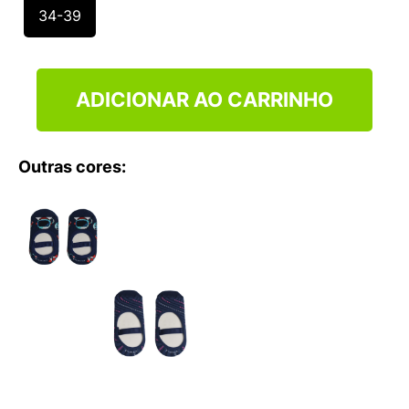
9
º
VANS TÊNIS VANS ULTRARANGE
34-39
10
º
NEW BALANCE 204L
ADICIONAR AO CARRINHO
Outras cores: