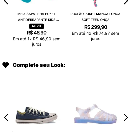
MEIA SAPATILHA PUKET
ROUPÃO PUKET MANGA LONGA
ANTIDERRAPANTE KIDS
SOFT TEEN ONÇA
CAPIVARA CHOCOLATE
R$
299
,
90
R$
46
,
90
Em até
4
x
R$
74
,
97
sem
juros
Em até
1
x
R$
46
,
90
sem
juros
Complete seu Look: