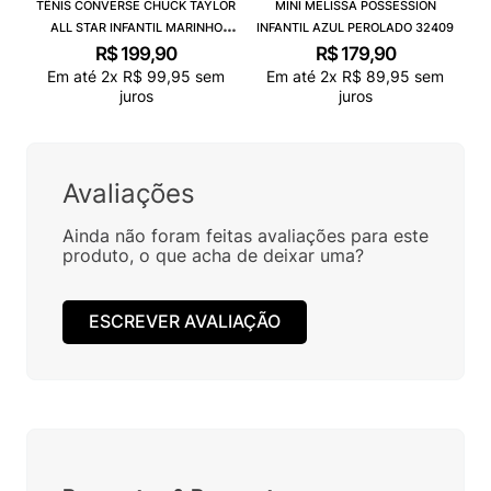
TÊNIS CONVERSE CHUCK TAYLOR
MINI MELISSA POSSESSION
ALL STAR INFANTIL MARINHO
INFANTIL AZUL PEROLADO 32409
CK00020003
R$
199
,
90
R$
179
,
90
Em até
2
x
R$
99
,
95
sem
Em até
2
x
R$
89
,
95
sem
juros
juros
Avaliações
Ainda não foram feitas avaliações para este
produto, o que acha de deixar uma?
ESCREVER AVALIAÇÃO