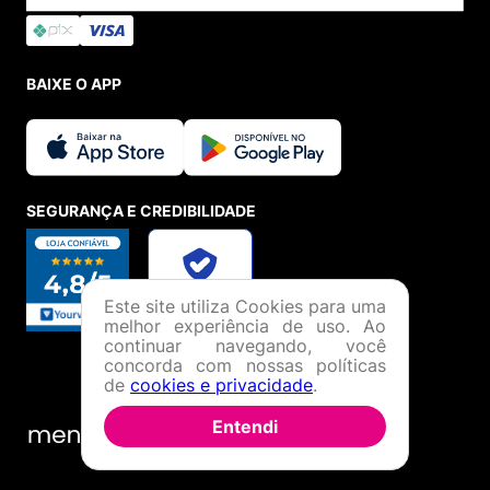
BAIXE O APP
SEGURANÇA E CREDIBILIDADE
Este site utiliza Cookies para uma
melhor experiência de uso. Ao
continuar navegando, você
concorda com nossas políticas
de
cookies e privacidade
.
Entendi