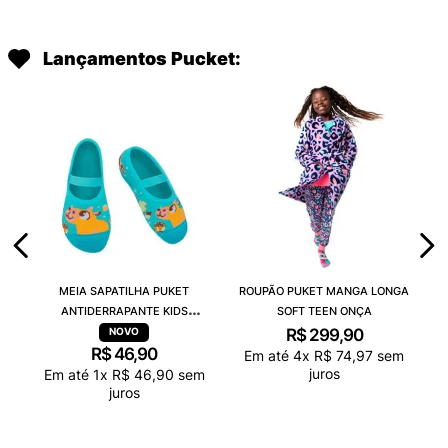
Lançamentos Pucket:
MEIA SAPATILHA PUKET
ROUPÃO PUKET MANGA LONGA
ANTIDERRAPANTE KIDS
SOFT TEEN ONÇA
CAPIVARA CHOCOLATE
R$
299
,
90
R$
46
,
90
Em até
4
x
R$
74
,
97
sem
juros
Em até
1
x
R$
46
,
90
sem
juros