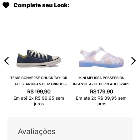
Complete seu Look:
TÊNIS CONVERSE CHUCK TAYLOR
MINI MELISSA POSSESSION
ALL STAR INFANTIL MARINHO
INFANTIL AZUL PEROLADO 32409
CK00020003
R$
199
,
90
R$
179
,
90
Em até
2
x
R$
99
,
95
sem
Em até
2
x
R$
89
,
95
sem
juros
juros
Avaliações