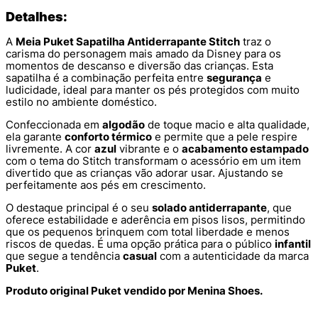
Detalhes:
A
Meia Puket Sapatilha Antiderrapante Stitch
traz o
carisma do personagem mais amado da Disney para os
momentos de descanso e diversão das crianças. Esta
sapatilha é a combinação perfeita entre
segurança
e
ludicidade, ideal para manter os pés protegidos com muito
estilo no ambiente doméstico.
Confeccionada em
algodão
de toque macio e alta qualidade,
ela garante
conforto térmico
e permite que a pele respire
livremente. A cor
azul
vibrante e o
acabamento estampado
com o tema do Stitch transformam o acessório em um item
divertido que as crianças vão adorar usar. Ajustando se
perfeitamente aos pés em crescimento.
O destaque principal é o seu
solado antiderrapante
, que
oferece estabilidade e aderência em pisos lisos, permitindo
que os pequenos brinquem com total liberdade e menos
riscos de quedas. É uma opção prática para o público
infantil
que segue a tendência
casual
com a autenticidade da marca
Puket
.
Produto original Puket vendido por Menina Shoes.