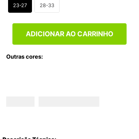
9
º
VEJA COUNTRY
23-27
28-33
10
º
NEW 530
ADICIONAR AO CARRINHO
Outras cores: