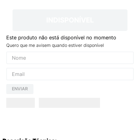
9
º
NEW 530
10
º
VANS TÊNIS VANS ULTRARANGE
INDISPONÍVEL
Este produto não está disponível no momento
Quero que me avisem quando estiver disponível
ENVIAR