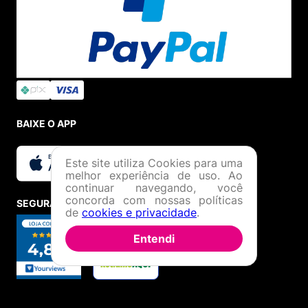
BAIXE O APP
Este site utiliza Cookies para uma
melhor experiência de uso. Ao
continuar navegando, você
concorda com nossas políticas
SEGURANÇA E CREDIBILIDADE
de
cookies e privacidade
.
Entendi