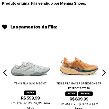
Produto original Fila vendido por Menina Shoes.
Lançamentos da Fila:
TÊNIS FILA GLIO 1420107
TÊNIS FILA RACER SPEEDZONE TR
F02R002267648
Running
R$
599
,
99
R$
699
,
99
Em até
8
x
R$
74
,
99
sem
Em até
8
x
R$
87
,
49
sem
juros
juros