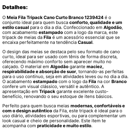
Detalhes:
O
Meia Fila Tripack Cano Curto Branco 1239424
é o
conjunto ideal para quem busca
conforto, qualidade e um
estilo casual
para o dia a dia. Confeccionado em
Algodão
,
com acabamento
estampado
com a logo da marca, este
tripack de meias da
Fila
é um acessório essencial que se
encaixa perfeitamente na tendência
Casual
.
O design das meias se destaca pelo seu formato de cano
curto, ideal para ser usado com tênis de forma discreta,
oferecendo máximo conforto sem aparecer muito no
calçado. O material em
Algodão
garante
maciez,
respirabilidade e absorção de suor
, tornando-as perfeitas
para o uso contínuo, seja em atividades leves ou no dia a dia.
O acabamento
estampado
com o logo da
Fila
na cor
Branco
confere um visual clássico, versátil e autêntico. A
apresentação em
Tripack
garante excelente custo-
benefício, renovando o seu estoque de itens básicos.
Perfeito para quem busca meias
modernas, confortáveis e
com o design autêntico
da Fila, este tripack é ideal para o
uso diário, atividades esportivas, ou para complementar um
look casual e cheio de personalidade. Este item te
acompanha com
praticidade e muito estilo
.