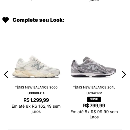
Complete seu Look:
TÊNIS NEW BALANCE 9060
TÊNIS NEW BALANCE 204L
U9060ECA
U204L1KP
R$
1
.
299
,
99
R$
799
,
99
Em até
8
x
R$
162
,
49
sem
juros
Em até
8
x
R$
99
,
99
sem
juros