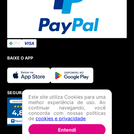
BAIXE O APP
SEGURANÇA E CREDIBILIDADE
Este site utiliza Cookies para uma
melhor experiência de uso. Ao
continuar navegando, você
concorda com nossas políticas
de
cookies e privacidade
.
Entendi