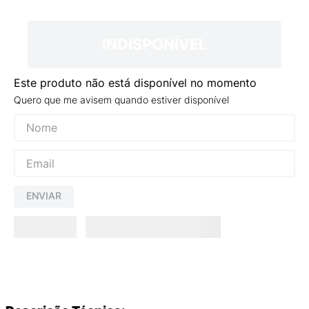
9
º
VANS TÊNIS VANS ULTRARANGE
10
º
NEW BALANCE 204L
INDISPONÍVEL
Este produto não está disponível no momento
Quero que me avisem quando estiver disponível
ENVIAR