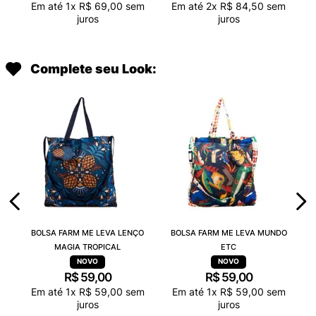
Em até
1
x
R$
69
,
00
sem
Em até
2
x
R$
84
,
50
sem
juros
juros
Complete seu Look:
BOLSA FARM ME LEVA LENÇO
BOLSA FARM ME LEVA MUNDO
MAGIA TROPICAL
ETC
R$
59
,
00
R$
59
,
00
Em até
1
x
R$
59
,
00
sem
Em até
1
x
R$
59
,
00
sem
juros
juros