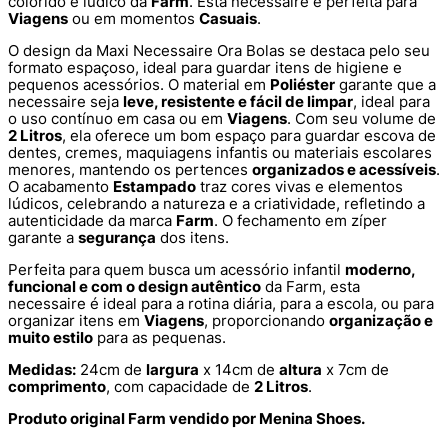
colorido e lúdico da
Farm
. Esta necessaire é perfeita para
Viagens
ou em momentos
Casuais
.
O design da Maxi Necessaire Ora Bolas se destaca pelo seu
formato espaçoso, ideal para guardar itens de higiene e
pequenos acessórios. O material em
Poliéster
garante que a
necessaire seja
leve, resistente e fácil de limpar
, ideal para
o uso contínuo em casa ou em
Viagens
. Com seu volume de
2 Litros
, ela oferece um bom espaço para guardar escova de
dentes, cremes, maquiagens infantis ou materiais escolares
menores, mantendo os pertences
organizados e acessíveis
.
O acabamento
Estampado
traz cores vivas e elementos
lúdicos, celebrando a natureza e a criatividade, refletindo a
autenticidade da marca
Farm
. O fechamento em zíper
garante a
segurança
dos itens.
Perfeita para quem busca um acessório infantil
moderno,
funcional e com o design autêntico
da Farm, esta
necessaire é ideal para a rotina diária, para a escola, ou para
organizar itens em
Viagens
, proporcionando
organização e
muito estilo
para as pequenas.
Medidas:
24cm de
largura
x 14cm de
altura
x 7cm de
comprimento
, com capacidade de
2 Litros
.
Produto original Farm vendido por Menina Shoes.