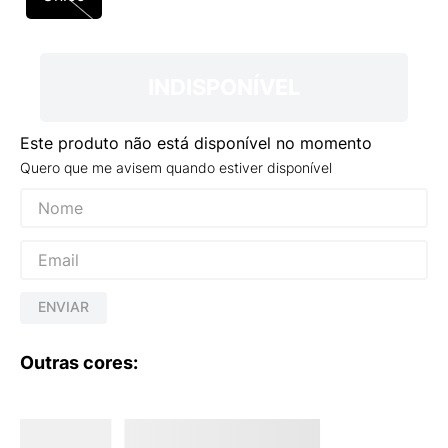
9
º
VANS TÊNIS VANS ULTRARANGE
10
º
NEW BALANCE 204L
INDISPONÍVEL
Este produto não está disponível no momento
Quero que me avisem quando estiver disponível
ENVIAR
Outras cores: