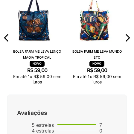
BOLSA FARM ME LEVA LENÇO
BOLSA FARM ME LEVA MUNDO
MAGIA TROPICAL
ETC
R$
59
,
00
R$
59
,
00
Em até
1
x
R$
59
,
00
sem
Em até
1
x
R$
59
,
00
sem
juros
juros
Avaliações
5
estrelas
7
4
estrelas
0