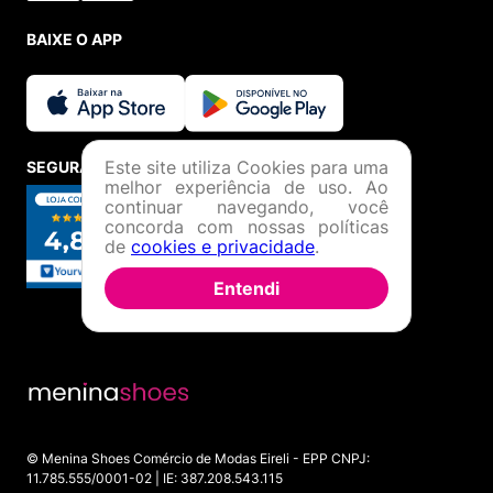
BAIXE O APP
Este site utiliza Cookies para uma
SEGURANÇA E CREDIBILIDADE
melhor experiência de uso. Ao
continuar navegando, você
concorda com nossas políticas
de
cookies e privacidade
.
Entendi
© Menina Shoes Comércio de Modas Eireli - EPP CNPJ:
11.785.555/0001-02 | IE: 387.208.543.115