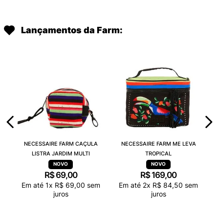
Lançamentos da Farm:
NECESSAIRE FARM CAÇULA
NECESSAIRE FARM ME LEVA
LISTRA JARDIM MULTI
TROPICAL
R$
69
,
00
R$
169
,
00
Em até
1
x
R$
69
,
00
sem
Em até
2
x
R$
84
,
50
sem
juros
juros