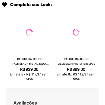
Complete seu Look:
FRASQUEIRA KIPLING
FRASQUEIRA KIPLING
PALMBEACH METALIZADO
PALMBEACH PRETO 13860P39
2574748I
R$
939
,
00
R$
899
,
00
Em até
8
x
R$
117
,
37
sem
Em até
8
x
R$
112
,
37
sem
juros
juros
Avaliações