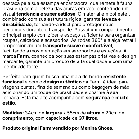
destaca pela sua estampa encantadora, que remete à fauna
brasileira com a beleza das araras em voo, conferindo um
visual
tendência e super estiloso
. O material em poliéster,
combinado com sua estrutura rígida, garante
leveza e
durabilidade
, tornando-a ideal para proteger seus
pertences durante o transporte. Possui um compartimento
principal amplo com zíper e espaço suficiente para organizar
roupas, calçados e acessórios. As rodas 360° e a alça retrátil
proporcionam um
transporte suave e confortável
,
facilitando a movimentação em aeroportos e estações. A
marca
Farm
, conhecida por suas estampas criativas e design
marcante, garante um produto de alta qualidade e com uma
identidade forte.
Perfeita para quem busca uma mala de bordo
resistente
,
funcional
e com o
design autêntico
da Farm, é ideal para
viagens curtas, fins de semana ou como bagagem de mão,
adicionando um toque de brasilidade e charme à sua
jornada. Esta mala te acompanha com
segurança
e
muito
estilo
.
Medidas:
34cm de
largura
x 55cm de
altura
x 20cm de
comprimento
, com capacidade de
37 litros
.
Produto original Farm vendido por Menina Shoes.