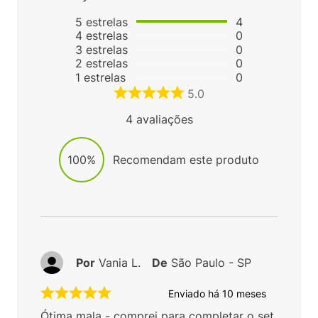
5
estrelas
4
4
estrelas
0
3
estrelas
0
2
estrelas
0
1
estrelas
0
5.0
4
avaliações
100%
Recomendam este produto
Por
Vania L.
De
São Paulo - SP
Enviado há
10 meses
Ótima mala - comprei para completar o set.