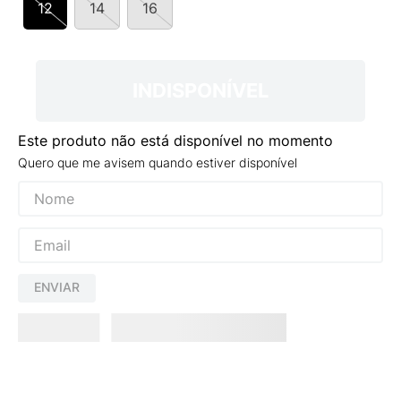
12
14
16
9
º
VANS TÊNIS VANS ULTRARANGE
10
º
NEW BALANCE 204L
INDISPONÍVEL
Este produto não está disponível no momento
Quero que me avisem quando estiver disponível
ENVIAR