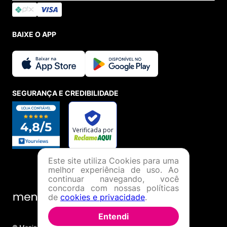
BAIXE O APP
SEGURANÇA E CREDIBILIDADE
Este site utiliza Cookies para uma
melhor experiência de uso. Ao
continuar navegando, você
concorda com nossas políticas
de
cookies e privacidade
.
Entendi