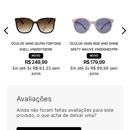
ÓCULOS VANS GILPIN TORTOISE
ÓCULOS VANS RISE AND SHINE
SHELL VN000T0B1RE
MISTY MAUVE VN000HEEFPR
R$
249
,
99
R$
179
,
99
Em até
3
x
R$
83
,
33
sem
Em até
2
x
R$
89
,
99
sem
juros
juros
Avaliações
Ainda não foram feitas avaliações para este
produto, o que acha de deixar uma?