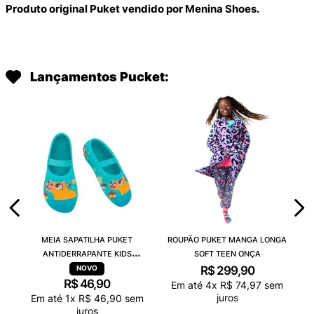
Produto original Puket vendido por Menina Shoes.
Lançamentos Pucket:
MEIA SAPATILHA PUKET
ROUPÃO PUKET MANGA LONGA
ANTIDERRAPANTE KIDS
SOFT TEEN ONÇA
CAPIVARA CHOCOLATE
R$
299
,
90
R$
46
,
90
Em até
4
x
R$
74
,
97
sem
juros
Em até
1
x
R$
46
,
90
sem
juros