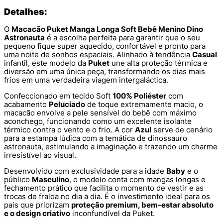
Detalhes:
O
Macacão Puket Manga Longa Soft Bebê Menino Dino
Astronauta
é a escolha perfeita para garantir que o seu
pequeno fique super aquecido, confortável e pronto para
uma noite de sonhos espaciais. Alinhado à tendência
Casual
infantil, este modelo da
Puket
une alta proteção térmica e
diversão em uma única peça, transformando os dias mais
frios em uma verdadeira viagem intergaláctica.
Confeccionado em tecido Soft
100% Poliéster
com
acabamento
Peluciado
de toque extremamente macio, o
macacão envolve a pele sensível do bebê com máximo
aconchego, funcionando como um excelente isolante
térmico contra o vento e o frio. A cor
Azul
serve de cenário
para a estampa lúdica com a temática de dinossauro
astronauta, estimulando a imaginação e trazendo um charme
irresistível ao visual.
Desenvolvido com exclusividade para a idade
Baby
e o
público
Masculino
, o modelo conta com mangas longas e
fechamento prático que facilita o momento de vestir e as
trocas de fralda no dia a dia. É o investimento ideal para os
pais que priorizam
proteção premium, bem-estar absoluto
e o design criativo
inconfundível da Puket.