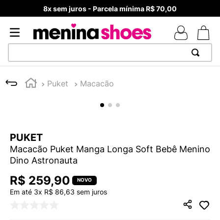
8x sem juros - Parcela mínima R$ 70,00
TERMOS MAIS BUSCADOS
Puket
Macacão
1
º
TÊNIS NEWS BALANCE 530
2
º
NEW 9060
3
º
TÊNIS VEJA WHITE
PUKET
4
º
MELISSAS MINI BABY
Macacão Puket Manga Longa Soft Bebê Menino
5
º
ADIDAS
Dino Astronauta
6
º
SAMBA
R$
259
,
90
7
º
MELISSA SLIDE
Em até
3
x
R$
86
,
63
sem juros
8
º
NEW 530