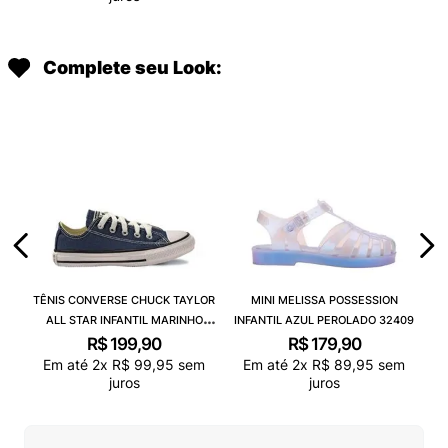
Complete seu Look:
TÊNIS CONVERSE CHUCK TAYLOR
MINI MELISSA POSSESSION
ALL STAR INFANTIL MARINHO
INFANTIL AZUL PEROLADO 32409
CK00020003
R$
199
,
90
R$
179
,
90
Em até
2
x
R$
99
,
95
sem
Em até
2
x
R$
89
,
95
sem
juros
juros