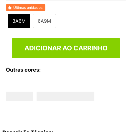
9
º
VANS TÊNIS VANS ULTRARANGE
Últimas unidades!
10
º
NEW BALANCE 204L
3A6M
6A9M
ADICIONAR AO CARRINHO
Outras cores: