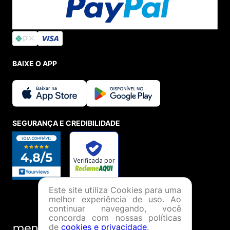
BAIXE O APP
SEGURANÇA E CREDIBILIDADE
Este site utiliza Cookies para uma
melhor experiência de uso. Ao
continuar navegando, você
concorda com nossas políticas
de
cookies e privacidade
.