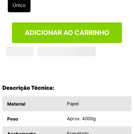
9
º
VANS TÊNIS VANS ULTRARANGE
Único
10
º
NEW BALANCE 204L
ADICIONAR AO CARRINHO
Descrição Técnica:
Papel
Material
Aprox. 4000g
Peso
Esmaltado
Acabamento