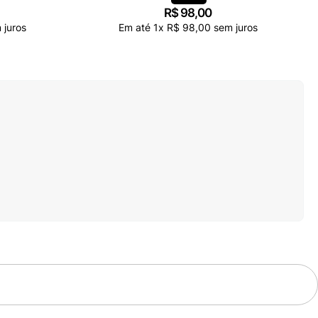
R$
98
,
00
 juros
Em até
1
x
R$
98
,
00
sem juros