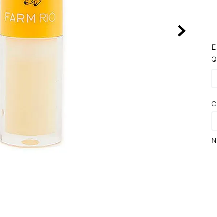
10
º
VEJA COUN
E
Q
C
N