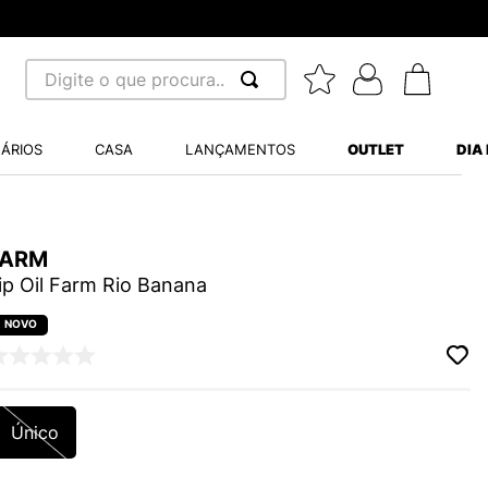
Digite o que procura...
 BUSCADOS
ÁRIOS
CASA
LANÇAMENTOS
OUTLET
DIA
S BALANCE 530
MINI BABY
A WHITE
FARM
ip Oil Farm Rio Banana
LIDE
S VANS ULTRARANGE
Único