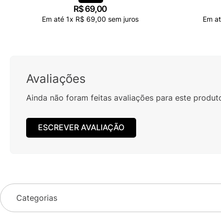
R$
69
,
00
Em até
1
x
R$
69
,
00
sem juros
Em a
Avaliações
Ainda não foram feitas avaliações para este produt
ESCREVER AVALIAÇÃO
Categorias