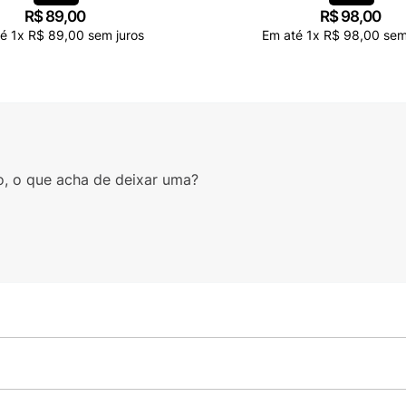
R$
89
,
00
R$
98
,
00
té
1
x
R$
89
,
00
sem juros
Em até
1
x
R$
98
,
00
sem
o, o que acha de deixar uma?