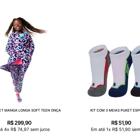
ET MANGA LONGA SOFT TEEN ONÇA
KIT COM 3 MEIAS PUKET ESP
R$
299
,
90
R$
51
,
90
té
4
x
R$
74
,
97
sem juros
Em até
1
x
R$
51
,
90
sem 