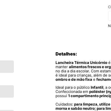
C
N
Detalhes:
Lancheira Térmica Unicórnio
é 
manter
alimentos frescos e or
no dia a dia escolar. Com esta
é ideal para crianças, além de 
ombro e de mão fixa
e
fechame
Ideal para o público
Infantil
, a 
Confeccionada em
poliéster (n
possui
1 compartimento princi
Cuidados:
para limpeza, utili
morna e sabão neutro; para li