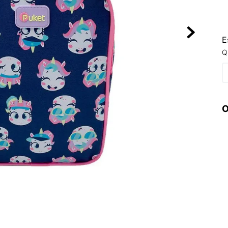
10
º
NEW 530
E
Q
O