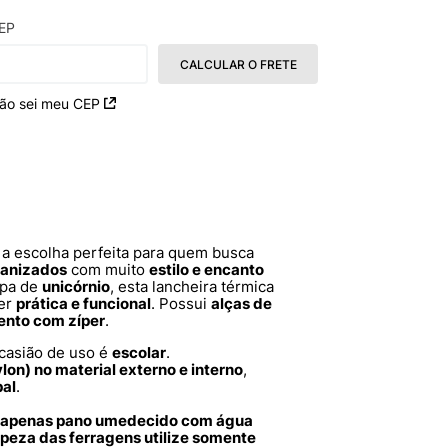
EP
CALCULAR O FRETE
ão sei meu CEP
a escolha perfeita para quem busca
ganizados
com muito
estilo e encanto
mpa de
unicórnio
, esta lancheira térmica
ser
prática e funcional
. Possui
alças de
nto com zíper
.
ocasião de uso é
escolar
.
ylon) no material externo e interno
,
pal
.
ze apenas pano umedecido com água
mpeza das ferragens utilize somente