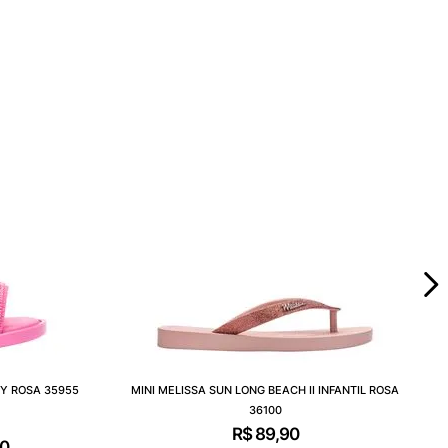
BY ROSA 35955
MINI MELISSA SUN LONG BEACH II INFANTIL ROSA
36100
R$
89
,
90
0