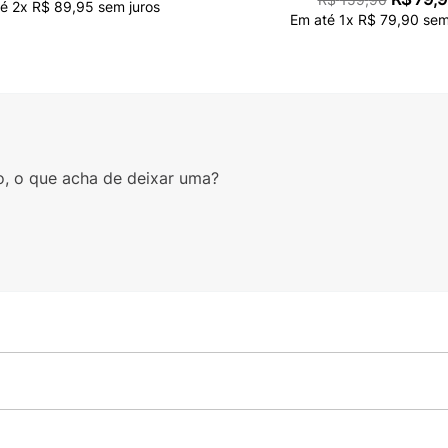
té
2
x
R$
89
,
95
sem juros
Em até
1
x
R$
79
,
90
sem 
o, o que acha de deixar uma?