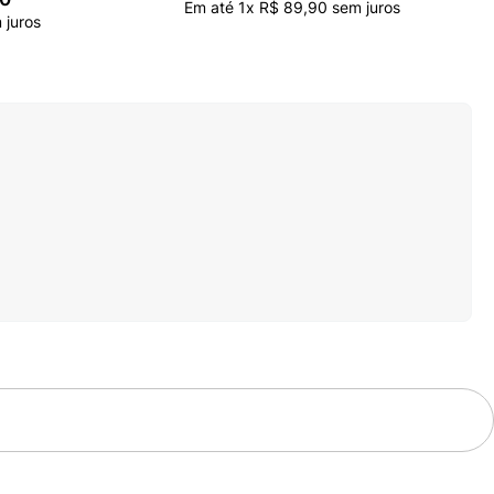
Em até
1
x
R$
89
,
90
sem juros
juros