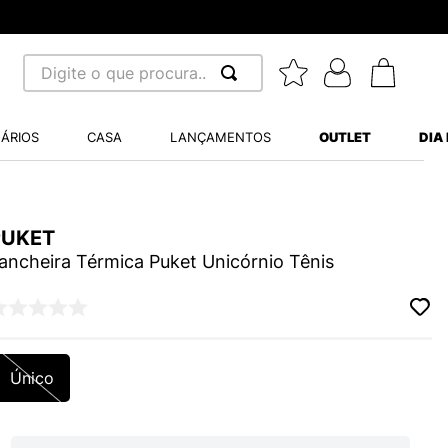
Digite o que procura...
 BUSCADOS
ÁRIOS
CASA
LANÇAMENTOS
OUTLET
DIA
S BALANCE 530
MINI BABY
PUKET
A WHITE
ancheira Térmica Puket Unicórnio Tênis
LIDE
Único
S VANS ULTRARANGE
TRY