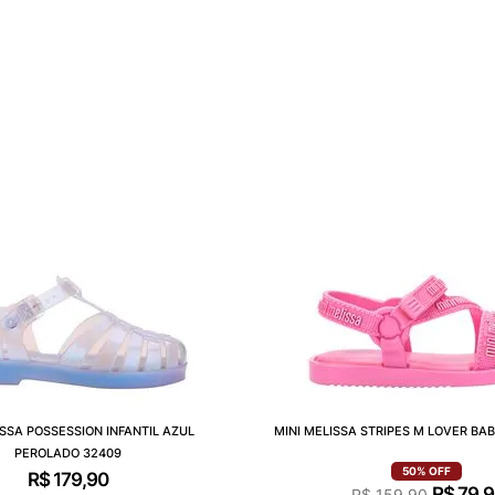
ISSA POSSESSION INFANTIL AZUL
MINI MELISSA STRIPES M LOVER BA
PEROLADO 32409
50%
OFF
R$
179
,
90
R$
79
,
9
R$
159
,
90