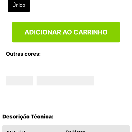
9
º
NEW 530
Único
10
º
VEJA COUNTRY
ADICIONAR AO CARRINHO
Outras cores:
Descrição Técnica: