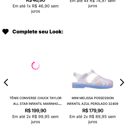
R$
46
,
90
Em até
4
x
R$
74
,
97
sem
juros
Em até
1
x
R$
46
,
90
sem
juros
Complete seu Look:
TÊNIS CONVERSE CHUCK TAYLOR
MINI MELISSA POSSESSION
ALL STAR INFANTIL MARINHO
INFANTIL AZUL PEROLADO 32409
CK00020003
R$
199
,
90
R$
179
,
90
Em até
2
x
R$
99
,
95
sem
Em até
2
x
R$
89
,
95
sem
juros
juros