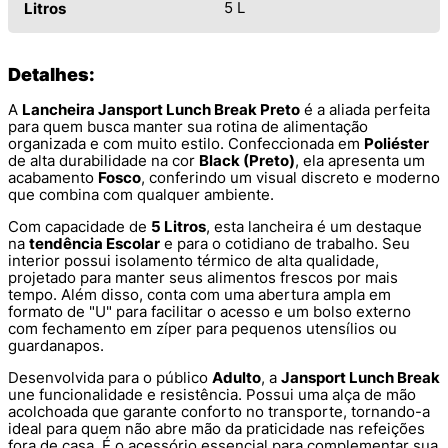
5 L
Litros
Detalhes:
A
Lancheira Jansport Lunch Break Preto
é a aliada perfeita
para quem busca manter sua rotina de alimentação
organizada e com muito estilo. Confeccionada em
Poliéster
de alta durabilidade na cor
Black (Preto)
, ela apresenta um
acabamento
Fosco
, conferindo um visual discreto e moderno
que combina com qualquer ambiente.
Com capacidade de
5 Litros
, esta lancheira é um destaque
na
tendência Escolar
e para o cotidiano de trabalho. Seu
interior possui isolamento térmico de alta qualidade,
projetado para manter seus alimentos frescos por mais
tempo. Além disso, conta com uma abertura ampla em
formato de "U" para facilitar o acesso e um bolso externo
com fechamento em zíper para pequenos utensílios ou
guardanapos.
Desenvolvida para o público
Adulto
, a
Jansport Lunch Break
une funcionalidade e resistência. Possui uma alça de mão
acolchoada que garante conforto no transporte, tornando-a
ideal para quem não abre mão da praticidade nas refeições
fora de casa. É o acessório essencial para complementar sua