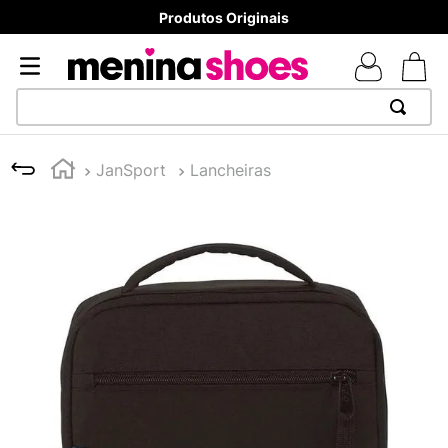
Produtos Originais
TERMOS MAIS BUSCADOS
JanSport
Lancheiras
1
º
TÊNIS NEWS BALANCE 530
2
º
NEW 9060
3
º
MELISSAS MINI BABY
4
º
TÊNIS VEJA WHITE
5
º
ADIDAS
6
º
SAMBA
7
º
MELISSA SLIDE
8
º
NEW BALANCE 204L