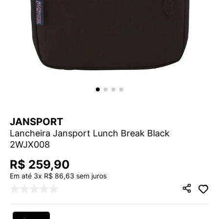
9
º
NEW 530
10
º
VANS TÊNIS VANS ULTRARANGE
JANSPORT
Lancheira Jansport Lunch Break Black
2WJX008
R$
259
,
90
Em até
3
x
R$
86
,
63
sem juros