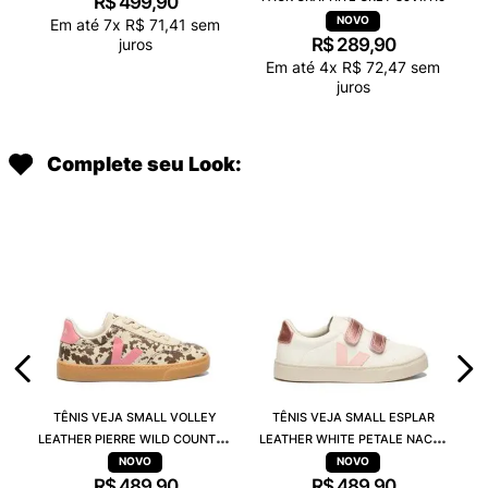
R$
499
,
90
Em até
7
x
R$
71
,
41
sem
R$
289
,
90
juros
Em até
4
x
R$
72
,
47
sem
juros
Complete seu Look:
TÊNIS VEJA SMALL VOLLEY
TÊNIS VEJA SMALL ESPLAR
LEATHER PIERRE WILD COUNTRY
LEATHER WHITE PETALE NACRE
MARY SY2021824C
SV0520604C
R$
489
,
90
R$
489
,
90