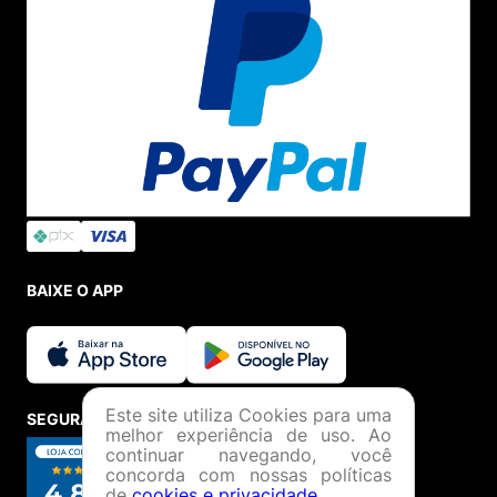
BAIXE O APP
Este site utiliza Cookies para uma
SEGURANÇA E CREDIBILIDADE
melhor experiência de uso. Ao
continuar navegando, você
concorda com nossas políticas
de
cookies e privacidade
.