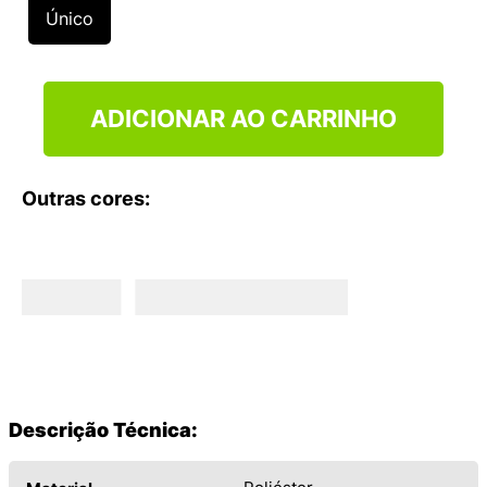
9
º
VANS TÊNIS VANS ULTRARANGE
Único
10
º
NEW BALANCE 204L
ADICIONAR AO CARRINHO
Outras cores:
Descrição Técnica: