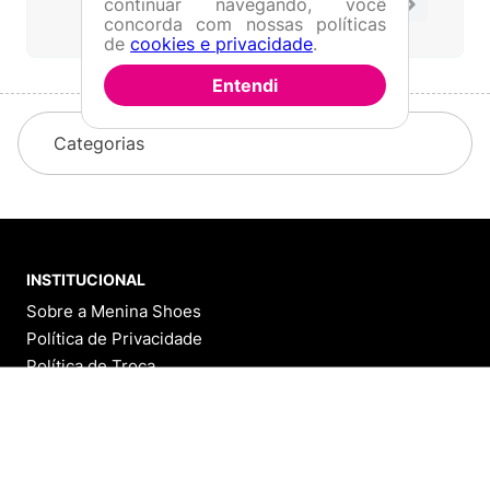
continuar navegando, você
1 - 0
de
0
concorda com nossas políticas
de
cookies e privacidade
.
Entendi
Categorias
INSTITUCIONAL
Sobre a Menina Shoes
Política de Privacidade
Política de Troca
Política de Entrega
ADICIONAR AO CARRINHO
Lojas Físicas
Programa de Fidelidade
Blog