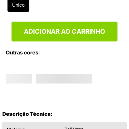
9
º
VEJA COUNTRY
Único
10
º
NEW 530
ADICIONAR AO CARRINHO
Outras cores:
Descrição Técnica: