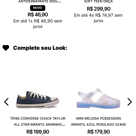
ANTIDERRAPANTE KIDS
SOFT TEEN ONÇA
CAPIVARA CHOCOLATE
R$
299
,
90
R$
46
,
90
Em até
4
x
R$
74
,
97
sem
juros
Em até
1
x
R$
46
,
90
sem
juros
Complete seu Look:
TÊNIS CONVERSE CHUCK TAYLOR
MINI MELISSA POSSESSION
ALL STAR INFANTIL MARINHO
INFANTIL AZUL PEROLADO 32409
CK00020003
R$
199
,
90
R$
179
,
90