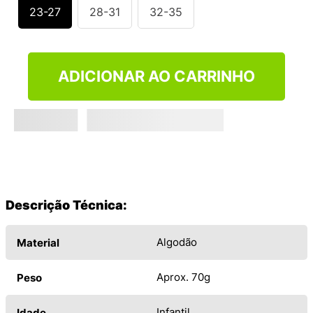
9
º
VEJA COUNTRY
23-27
28-31
32-35
10
º
NEW 530
ADICIONAR AO CARRINHO
Descrição Técnica:
Algodão
Material
Aprox. 70g
Peso
Infantil
Idade