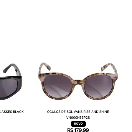
LASSES BLACK
ÓCULOS DE SOL VANS RISE AND SHINE
VN000HEEP2S
R$
179
,
99