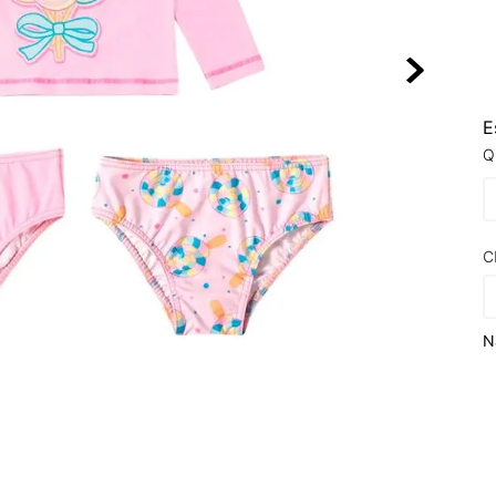
10
º
NEW 530
E
Q
C
N