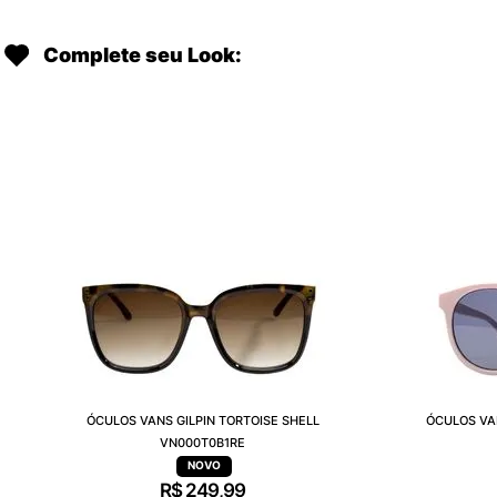
Complete seu Look:
ÓCULOS VANS GILPIN TORTOISE SHELL
ÓCULOS VA
VN000T0B1RE
R$
249
,
99