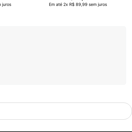
 juros
Em até
2
x
R$
89
,
99
sem juros