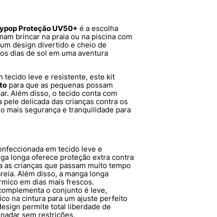
ollypop Proteção UV50+
é a escolha
mam brincar na praia ou na piscina com
um design divertido e cheio de
r os dias de sol em uma aventura
m tecido leve e resistente, este kit
to
para que as pequenas possam
ar. Além disso, o tecido conta com
a pele delicada das crianças contra os
do mais segurança e tranquilidade para
nfeccionada em tecido leve e
nga longa oferece proteção extra contra
ara as crianças que passam muito tempo
reia. Além disso, a manga longa
rmico em dias mais frescos.
complementa o conjunto é leve,
ico na cintura para um ajuste perfeito
design permite total liberdade de
 nadar sem restrições.