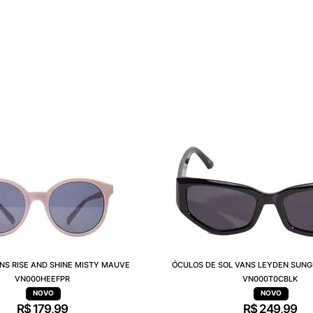
NS RISE AND SHINE MISTY MAUVE
ÓCULOS DE SOL VANS LEYDEN SUNG
VN000HEEFPR
VN000T0CBLK
R$
179
,
99
R$
249
,
99