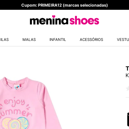
Cupom: PRIMEIRA12 (marcas selecionadas)
TERMOS MAIS
ILAS
MALAS
INFANTIL
ACESSÓRIOS
VESTU
1
º
TÊNIS NEW
2
º
MELISSAS 
3
º
NEW 9060
T
4
º
TÊNIS VEJ
K
5
º
ADIDAS
6
º
SAMBA
7
º
MELISSA S
8
º
VANS TÊNI
9
º
VEJA COUN