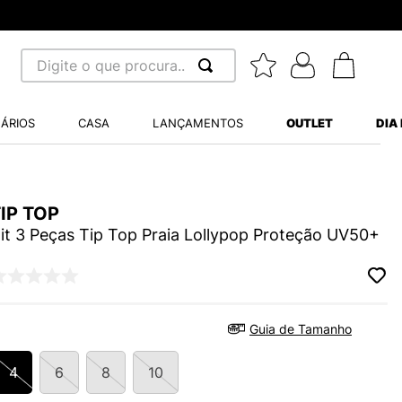
Digite o que procura...
 BUSCADOS
ÁRIOS
CASA
LANÇAMENTOS
OUTLET
DIA
S BALANCE 530
MINI BABY
IP TOP
A WHITE
it 3 Peças Tip Top Praia Lollypop Proteção UV50+
LIDE
Guia de Tamanho
S VANS ULTRARANGE
4
6
8
10
TRY