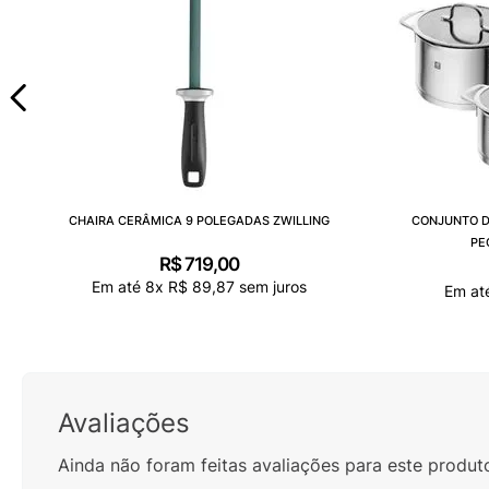
CHAIRA CERÂMICA 9 POLEGADAS ZWILLING
CONJUNTO D
PE
R$
719
,
00
Em até
8
x
R$
89
,
87
sem juros
Em at
Avaliações
Ainda não foram feitas avaliações para este produt