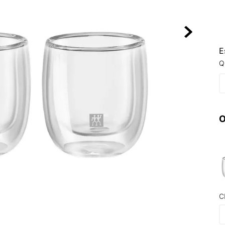
10
º
NEW 530
E
Q
O
C