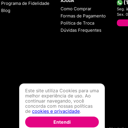
AJUDA
(
Programa de Fidelidade
Como Comprar
Seg. à
Blog
Sex. 
Formas de Pagamento
Política de Troca
Dúvidas Frequentes
Este site utiliza Cookies para uma
melhor experiência de uso. Ao
continuar navegando, você
concorda com nossas políticas
de
cookies e privacidade
.
Entendi