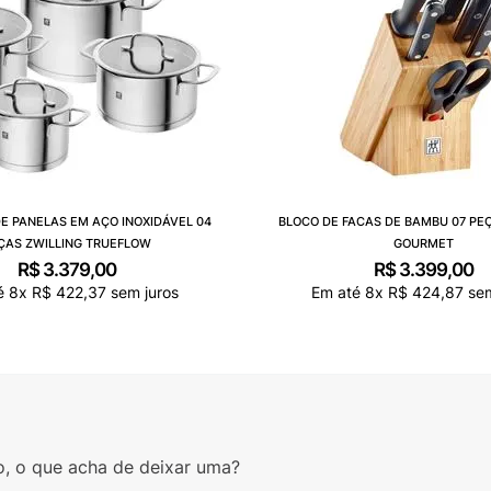
E PANELAS EM AÇO INOXIDÁVEL 04
BLOCO DE FACAS DE BAMBU 07 PE
ÇAS ZWILLING TRUEFLOW
GOURMET
R$
3
.
379
,
00
R$
3
.
399
,
00
é
8
x
R$
422
,
37
sem juros
Em até
8
x
R$
424
,
87
sem
o, o que acha de deixar uma?