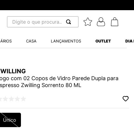
Digite o que procura...
 BUSCADOS
ÁRIOS
CASA
LANÇAMENTOS
OUTLET
DIA
S BALANCE 530
MINI BABY
ZWILLING
A WHITE
ogo com 02 Copos de Vidro Parede Dupla para
spresso Zwilling Sorrento 80 ML
LIDE
S VANS ULTRARANGE
Único
TRY