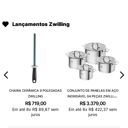
Lançamentos Zwilling
CHAIRA CERÂMICA 9 POLEGADAS
CONJUNTO DE PANELAS EM AÇO
ZWILLING
INOXIDÁVEL 04 PEÇAS ZWILLING
TRUEFLOW
R$
719
,
00
R$
3
.
379
,
00
Em até
8
x
R$
89
,
87
sem
Em até
8
x
R$
422
,
37
sem
juros
juros