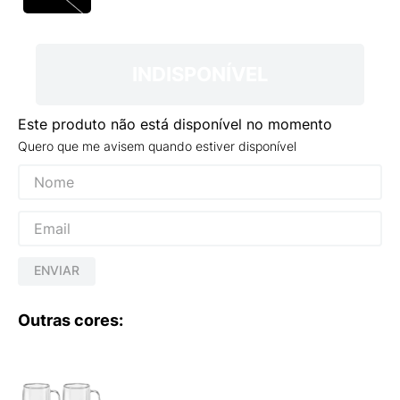
9
º
VANS TÊNIS VANS ULTRARANGE
10
º
NEW BALANCE 204L
INDISPONÍVEL
Este produto não está disponível no momento
Quero que me avisem quando estiver disponível
ENVIAR
Outras cores: