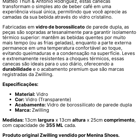
Matteo Thun & Antonio Rodriguez, estas canecas
transformam o simples ato de beber café em uma
experiência visual única, permitindo que você aprecie as
camadas da sua bebida através do vidro cristalino.
Fabricadas em
vidro de borossilicato
de parede dupla, as
peças são sopradas artesanalmente para garantir isolamento
térmico superior: mantêm as bebidas quentes por muito
mais tempo (ou as frias geladas), enquanto a parte externa
permanece em uma temperatura confortável ao toque,
evitando queimaduras e a condensação na superfície. Leves
e extremamente resistentes a choques térmicos, essas
canecas são ideais para o uso diário, oferecendo a
durabilidade
e o acabamento premium que são marcas
registradas da Zwilling.
Especificações:
Material:
Vidro
Cor:
Vidro (Transparente)
Acabamento:
Vidro de borossilicato de parede dupla
Marca:
Zwilling
Medidas:
13cm
largura
x 13cm
altura
x 25cm
comprimento
,
com capacidade de
355 ML
cada.
Produto original Zwilling vendido por Menina Shoes.