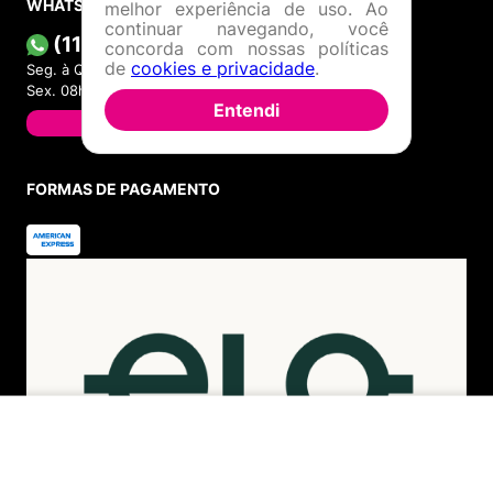
WHATSAPP
melhor experiência de uso. Ao
continuar navegando, você
(11) 4380-6061
concorda com nossas políticas
de
cookies e privacidade
.
Seg. à Quin. 07h00 às 17h00.
Sex. 08h00 às 17h00.
Entendi
FALAR AGORA
FORMAS DE PAGAMENTO
INDISPONÍVEL