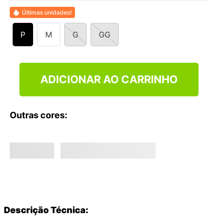
9
º
NEW 530
Últimas unidades!
10
º
VANS TÊNIS VANS ULTRARANGE
P
M
G
GG
ADICIONAR AO CARRINHO
Outras cores:
Descrição Técnica: