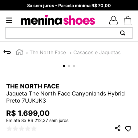
8x sem juros - Parcela mínima R$ 70,00
TERMOS MAIS BUSCADOS
The North Face
Casacos e Jaquetas
1
º
TÊNIS NEWS BALANCE 530
2
º
NEW 9060
3
º
MELISSAS MINI BABY
THE NORTH FACE
4
º
TÊNIS VEJA WHITE
Jaqueta The North Face Canyonlands Hybrid
5
º
ADIDAS
Preto 7UJKJK3
6
º
SAMBA
R$
1
.
699
,
00
7
º
MELISSA SLIDE
Em até
8
x
R$
212
,
37
sem juros
8
º
NEW BALANCE 204L