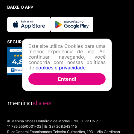
BAIXE O APP
SEGURANÇA E CREDIBILIDADE
Este site utiliza Cookies para uma
melhor experiência de uso. Ao
continuar navegando, você
concorda com nossas políticas
de
cookies e privacidade
.
Entendi
© Menina Shoes Comércio de Modas Eireli - EPP CNPJ:
11.785.555/0001-02 | IE: 387.208.543.115
Rua: General Epaminondas Teixeira Guimarães, 193 - Vila Gardiman -