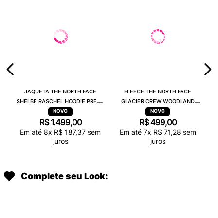
JAQUETA THE NORTH FACE
FLEECE THE NORTH FACE
SHELBE RASCHEL HOODIE PRETO
GLACIER CREW WOODLAND
84JJ4H0
VERDE A023NBRI
R$
1
.
499
,
00
R$
499
,
00
Em até
8
x
R$
187
,
37
sem
Em até
7
x
R$
71
,
28
sem
juros
juros
Complete seu Look: