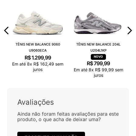
TÊNIS NEW BALANCE 9060
TÊNIS NEW BALANCE 204L
U9060ECA
U204L1KP
R$
1
.
299
,
99
R$
799
,
99
Em até
8
x
R$
162
,
49
sem
juros
Em até
8
x
R$
99
,
99
sem
juros
Avaliações
Ainda não foram feitas avaliações para este
produto, o que acha de deixar uma?