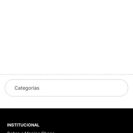
TÊNIS NEW BALANCE 9060
TÊNIS NEW BALANCE 530
U9060ECA
MR530CK
R$
1
.
299
,
99
R$
749
,
99
Em até
8
x
R$
162
,
49
sem
juros
Em até
8
x
R$
93
,
74
sem
juros
Avaliações
Ainda não foram feitas avaliações para este
produto, o que acha de deixar uma?