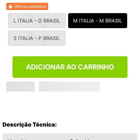
9
º
NEW 530
Últimas unidades!
10
º
VEJA COUNTRY
L ITALIA - G BRASIL
M ITALIA - M BRASIL
S ITALIA - P BRASIL
ADICIONAR AO CARRINHO
Descrição Técnica: