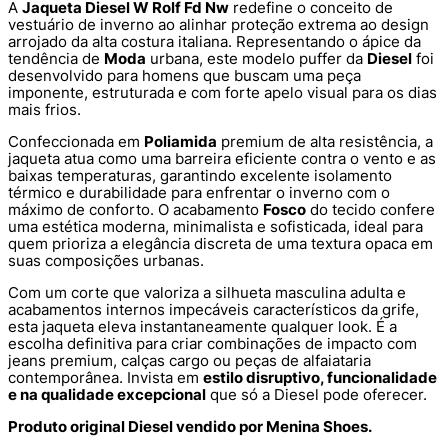
A
Jaqueta Diesel W Rolf Fd Nw
redefine o conceito de
vestuário de inverno ao alinhar proteção extrema ao design
arrojado da alta costura italiana. Representando o ápice da
tendência de
Moda
urbana, este modelo puffer da
Diesel
foi
desenvolvido para homens que buscam uma peça
imponente, estruturada e com forte apelo visual para os dias
mais frios.
Confeccionada em
Poliamida
premium de alta resistência, a
jaqueta atua como uma barreira eficiente contra o vento e as
baixas temperaturas, garantindo excelente isolamento
térmico e durabilidade para enfrentar o inverno com o
máximo de conforto. O acabamento
Fosco
do tecido confere
uma estética moderna, minimalista e sofisticada, ideal para
quem prioriza a elegância discreta de uma textura opaca em
suas composições urbanas.
Com um corte que valoriza a silhueta masculina adulta e
acabamentos internos impecáveis característicos da grife,
esta jaqueta eleva instantaneamente qualquer look. É a
escolha definitiva para criar combinações de impacto com
jeans premium, calças cargo ou peças de alfaiataria
contemporânea. Invista em
estilo disruptivo, funcionalidade
e na qualidade excepcional
que só a Diesel pode oferecer.
Produto original Diesel vendido por Menina Shoes.