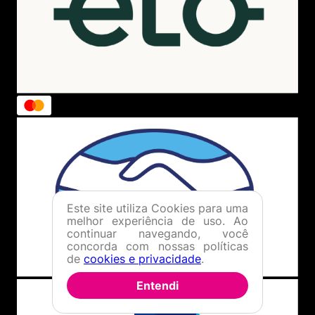
Cadastre-se
Minha Conta
Meus Pedidos
Trocas e Devoluções
AJUDA
Como Comprar
Formas de Pagamento
Política de Troca
Dúvidas Frequentes
ATENDIMENTO
Este site utiliza Cookies para uma
(11) 4380-6061
melhor experiência de uso. Ao
continuar navegando, você
Seg. à Quin. 07h00 às 17h00.
concorda com nossas políticas
Sex. 08h00 às 17h00.
de
cookies e privacidade
.
WHATSAPP
Entendi
(11) 4380-6061
Seg. à Quin. 07h00 às 17h00.