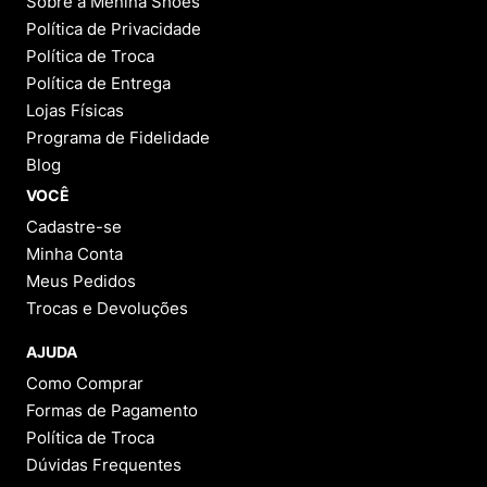
ESCREVER AVALIAÇÃO
Perguntas
&
Respostas
Tem alguma dúvida sobre este produto?
Pergunte ao lojista e a outros compradores!
FAZER PERGUNTA
Este produto ainda não possui Perguntas e
Respostas.
1 - 0
de
0