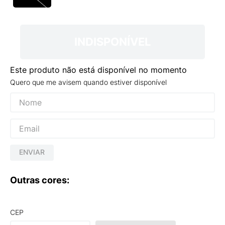
9
º
NEW 530
10
º
VANS TÊNIS VANS ULTRARANGE
INDISPONÍVEL
Este produto não está disponível no momento
Quero que me avisem quando estiver disponível
ENVIAR
Outras cores:
CEP