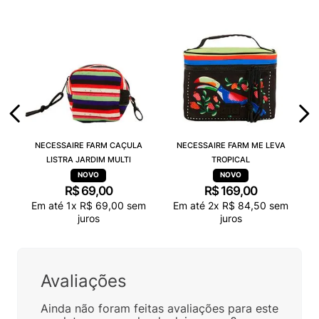
NECESSAIRE FARM CAÇULA
NECESSAIRE FARM ME LEVA
LISTRA JARDIM MULTI
TROPICAL
R$
69
,
00
R$
169
,
00
Em até
1
x
R$
69
,
00
sem
Em até
2
x
R$
84
,
50
sem
juros
juros
Avaliações
Ainda não foram feitas avaliações para este