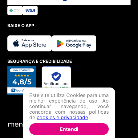
BAIXE O APP
SEGURANÇA E CREDIBILIDADE
Este site utiliza Cookies para uma
melhor experiência de uso. Ao
continuar navegando, você
concorda com nossas políticas
de
cookies e privacidade
.
Entendi