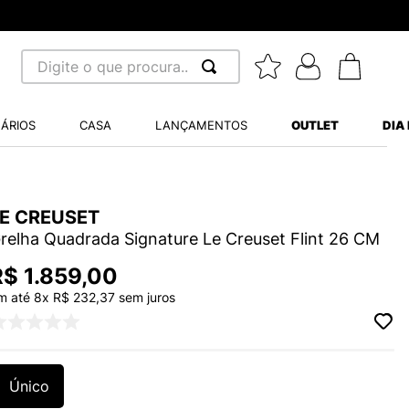
Digite o que procura...
 BUSCADOS
ÁRIOS
CASA
LANÇAMENTOS
OUTLET
DIA
S BALANCE 530
MINI BABY
LE CREUSET
A WHITE
relha Quadrada Signature Le Creuset Flint 26 CM
R$
1
.
859
,
00
LIDE
m até
8
x
R$
232
,
37
sem juros
TRY
Único
S VANS ULTRARANGE