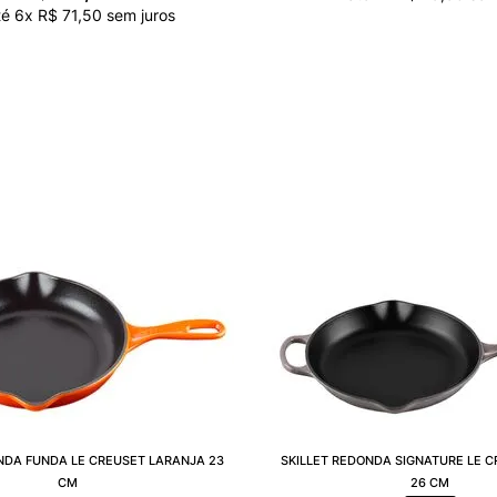
té
6
x
R$
71
,
50
sem juros
NDA FUNDA LE CREUSET LARANJA 23
SKILLET REDONDA SIGNATURE LE C
CM
26 CM