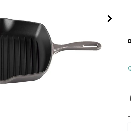
10
º
NEW 530
O
C