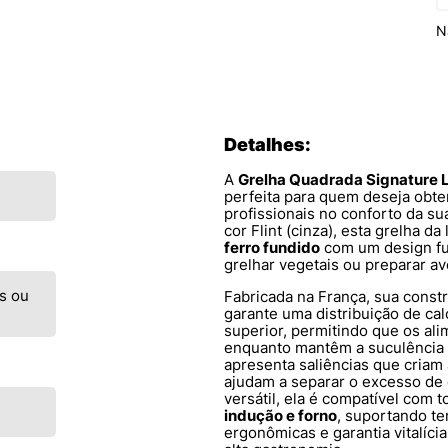
N
Detalhes:
A
Grelha Quadrada Signature L
perfeita para quem deseja obte
profissionais no conforto da s
cor Flint (cinza), esta grelha d
ferro fundido
com um design fun
grelhar vegetais ou preparar av
s ou
Fabricada na França, sua const
garante uma distribuição de ca
superior, permitindo que os al
enquanto mantêm a suculência p
apresenta saliências que criam 
ajudam a separar o excesso de
versátil, ela é compatível com t
indução e forno
, suportando t
ergonômicas e garantia vitalíci