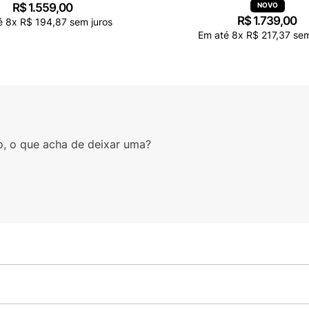
R$
1
.
559
,
00
R$
1
.
739
,
00
é
8
x
R$
194
,
87
sem juros
Em até
8
x
R$
217
,
37
sem
o, o que acha de deixar uma?