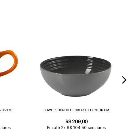
 350 ML
BOWL REDONDO LE CREUSET FLINT 16 CM
R$
209
,
00
 juros
Em até
2
x
R$
104
,
50
sem juros