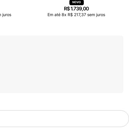
R$
1
.
739
,
00
 juros
Em até
8
x
R$
217
,
37
sem juros