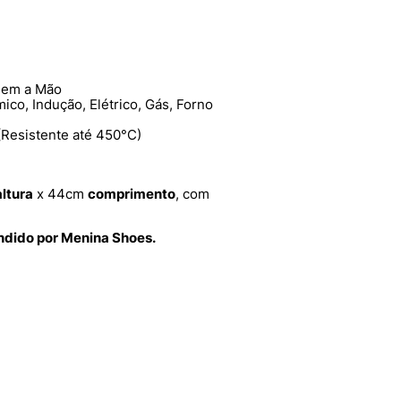
em a Mão
ico, Indução, Elétrico, Gás, Forno
Resistente até 450°C)
altura
x 44cm
comprimento
, com
endido por Menina Shoes.