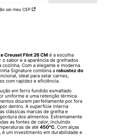
ão sei meu CEP
e Creuset Flint 26 CM
é a escolha
r o sabor e a aparência de grelhados
ua cozinha. Com a elegante e moderna
a linha Signature combina a
robustez do
cional, ideal para selar carnes,
es com rapidez e eficiência.
rução em ferro fundido esmaltado
lor uniforme e uma retenção térmica
imentos dourem perfeitamente por fora
or dentro. A superfície interna
as clássicas marcas de grelha e
 gordura dos alimentos. Extremamente
odas as fontes de calor, incluindo
emperaturas de até
450°C
. Com alças
a, é um investimento em durabilidade e