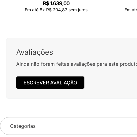
R$
1
.
639
,
00
Em até
8
x
R$
204
,
87
sem juros
Em at
Avaliações
Ainda não foram feitas avaliações para este produt
ESCREVER AVALIAÇÃO
Categorias