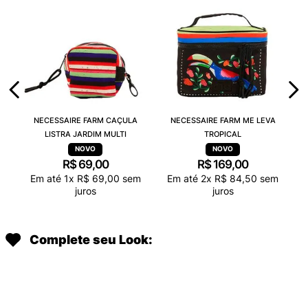
NECESSAIRE FARM CAÇULA
NECESSAIRE FARM ME LEVA
LISTRA JARDIM MULTI
TROPICAL
R$
69
,
00
R$
169
,
00
Em até
1
x
R$
69
,
00
sem
Em até
2
x
R$
84
,
50
sem
juros
juros
Complete seu Look: