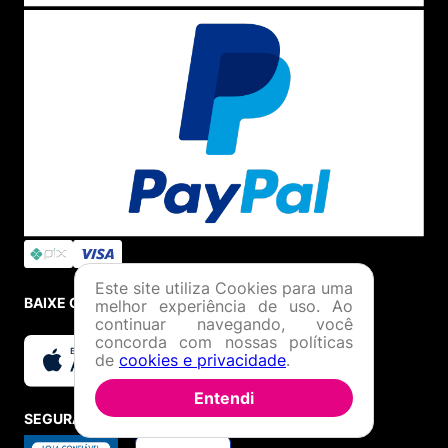
Este site utiliza Cookies para uma
BAIXE O APP
melhor experiência de uso. Ao
continuar navegando, você
concorda com nossas políticas
de
cookies e privacidade
.
Entendi
SEGURANÇA E CREDIBILIDADE