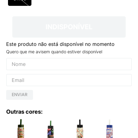
9
º
NEW 530
10
º
VANS TÊNIS VANS ULTRARANGE
INDISPONÍVEL
Este produto não está disponível no momento
Quero que me avisem quando estiver disponível
ENVIAR
Outras cores: