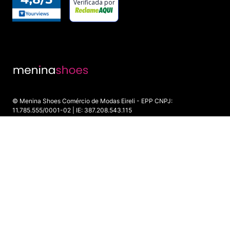
© Menina Shoes Comércio de Modas Eireli - EPP CNPJ:
11.785.555/0001-02 | IE: 387.208.543.115
Rua: General Epaminondas Teixeira Guimarães, 193 - Vila Gardiman -
Itu/SP - CEP 13309-410
INDISPONÍVEL