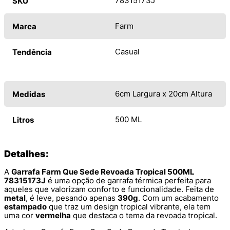
78315173J
SKU
Farm
Marca
Casual
Tendência
6cm Largura x 20cm Altura
Medidas
500 ML
Litros
Detalhes:
A
Garrafa Farm Que Sede Revoada Tropical 500ML
78315173J
é uma opção de garrafa térmica perfeita para
aqueles que valorizam conforto e funcionalidade. Feita de
metal
, é leve, pesando apenas
390g
. Com um acabamento
estampado
que traz um design tropical vibrante, ela tem
uma cor
vermelha
que destaca o tema da revoada tropical.