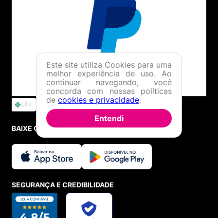
Este site utiliza Cookies para uma
melhor experiência de uso. Ao
continuar navegando, você
concorda com nossas políticas
de
cookies e privacidade
.
Entendi
BAIXE O APP
SEGURANÇA E CREDIBILIDADE