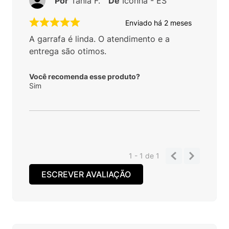
Por
Tania F.
De
Iconha - ES
Enviado há
2 meses
A garrafa é linda. O atendimento e a
entrega são otimos.
Você recomenda esse produto?
Sim
1 - 1
de
1
ESCREVER AVALIAÇÃO