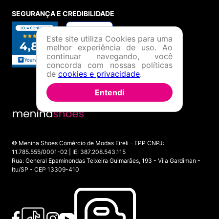
SEGURANÇA E CREDIBILIDADE
Este site utiliza Cookies para uma
melhor experiência de uso. Ao
continuar navegando, você
concorda com nossas políticas
de
cookies e privacidade
.
Entendi
© Menina Shoes Comércio de Modas Eireli - EPP CNPJ:
11.785.555/0001-02 | IE: 387.208.543.115
Rua: General Epaminondas Teixeira Guimarães, 193 - Vila Gardiman -
Itu/SP - CEP 13309-410