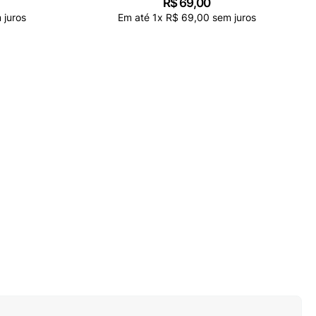
R$
69
,
00
 juros
Em até
1
x
R$
69
,
00
sem juros