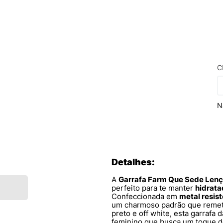
C
N
Detalhes:
A
Garrafa Farm Que Sede Lenç
perfeito para te manter
hidrata
Confeccionada em
metal resis
um charmoso padrão que remete
preto e off white, esta garrafa 
feminino que busca um toque de