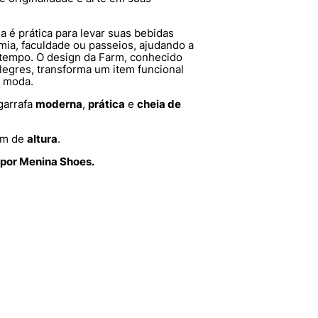
 é prática para levar suas bebidas
emia, faculdade ou passeios, ajudando a
 tempo. O design da Farm, conhecido
legres, transforma um item funcional
e moda.
garrafa
moderna
,
prática
e
cheia de
cm de
altura
.
 por Menina Shoes.