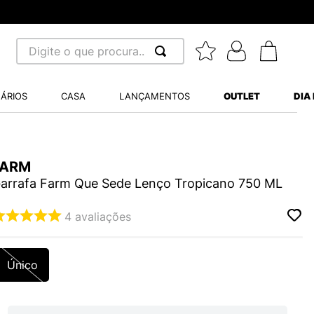
Digite o que procura...
 BUSCADOS
ÁRIOS
CASA
LANÇAMENTOS
OUTLET
DIA
S BALANCE 530
MINI BABY
FARM
A WHITE
arrafa Farm Que Sede Lenço Tropicano 750 ML
4
avaliações
LIDE
Único
S VANS ULTRARANGE
TRY