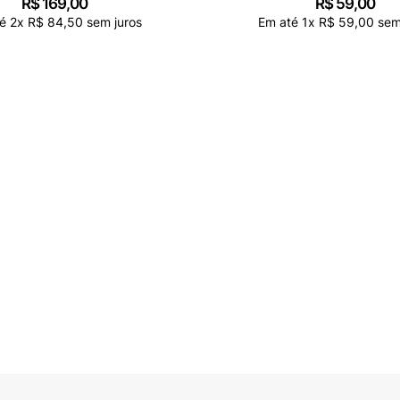
R$
169
,
00
R$
59
,
00
té
2
x
R$
84
,
50
sem juros
Em até
1
x
R$
59
,
00
sem