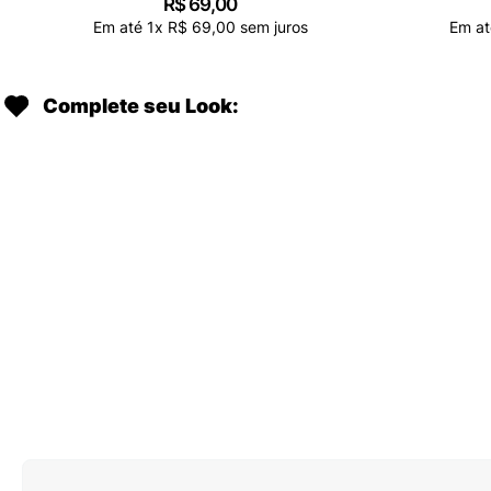
R$
69
,
00
Em até
1
x
R$
69
,
00
sem juros
Em a
Complete seu Look: