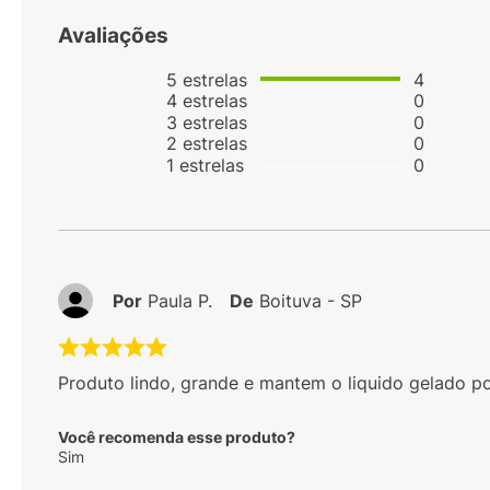
Avaliações
5
estrelas
4
4
estrelas
0
3
estrelas
0
2
estrelas
0
1
estrelas
0
Por
Paula P.
De
Boituva - SP
Produto lindo, grande e mantem o liquido gelado po
Você recomenda esse produto?
Sim