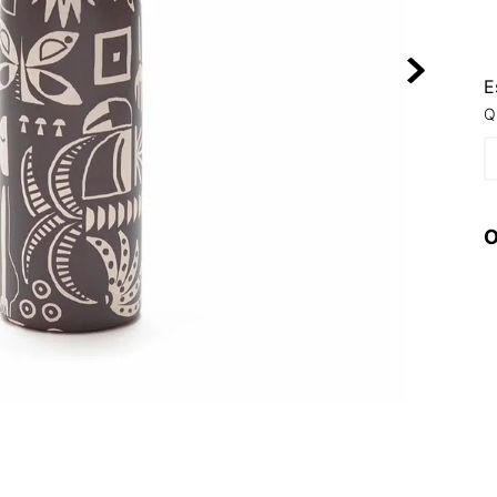
10
º
NEW 530
E
Q
O