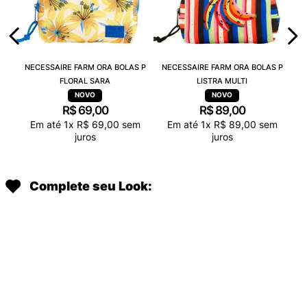
NECESSAIRE FARM ORA BOLAS P
NECESSAIRE FARM ORA BOLAS P
FLORAL SARA
LISTRA MULTI
R$
69
,
00
R$
89
,
00
Em até
1
x
R$
69
,
00
sem
Em até
1
x
R$
89
,
00
sem
juros
juros
Complete seu Look: