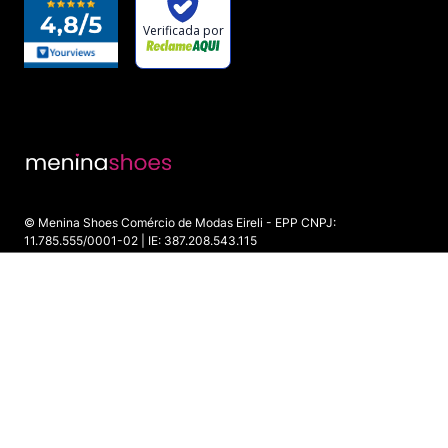
© Menina Shoes Comércio de Modas Eireli - EPP CNPJ:
11.785.555/0001-02 | IE: 387.208.543.115
Rua: General Epaminondas Teixeira Guimarães, 193 - Vila Gardiman -
Itu/SP - CEP 13309-410
INDISPONÍVEL