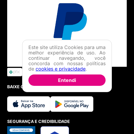
Este site utiliza Cookies para uma
melhor experiência de uso. Ao
continuar navegando, você
concorda com nossas políticas
de
cookies e privacidade
.
Entendi
BAIXE O APP
SEGURANÇA E CREDIBILIDADE