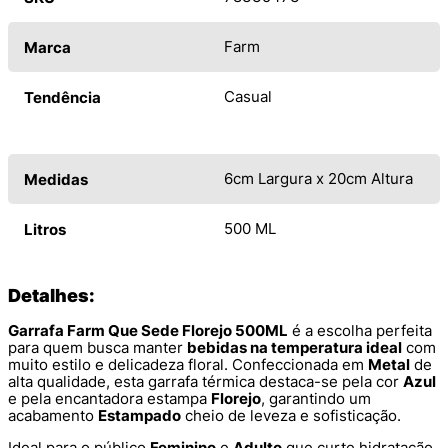
Farm
Marca
Casual
Tendência
6cm Largura x 20cm Altura
Medidas
500 ML
Litros
Detalhes:
Garrafa Farm Que Sede Florejo 500ML
é a escolha perfeita
para quem busca manter
bebidas na temperatura ideal
com
muito estilo e delicadeza floral. Confeccionada em
Metal
de
alta qualidade, esta garrafa térmica destaca-se pela cor
Azul
e pela encantadora estampa
Florejo
, garantindo um
acabamento
Estampado
cheio de leveza e sofisticação.
Ideal para o público
Feminino
e
Adulto
que curte hidratação