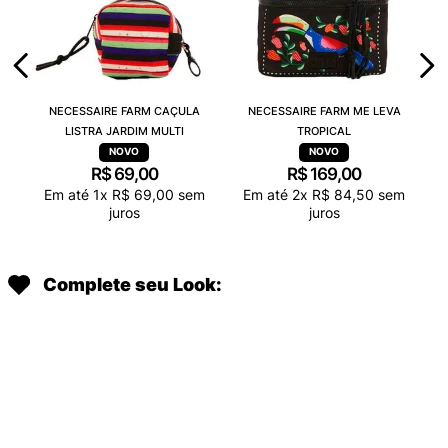
NECESSAIRE FARM CAÇULA
NECESSAIRE FARM ME LEVA
LISTRA JARDIM MULTI
TROPICAL
R$
69
,
00
R$
169
,
00
Em até
1
x
R$
69
,
00
sem
Em até
2
x
R$
84
,
50
sem
juros
juros
Complete seu Look: