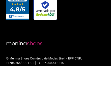
© Menina Shoes Comércio de Modas Eireli - EPP CNPJ:
11.785.555/0001-02 | IE: 387.208.543.115
Rua: General Epaminondas Teixeira Guimarães, 193 - Vila Gardiman -
Itu/SP - CEP 13309-410
INDISPONÍVEL