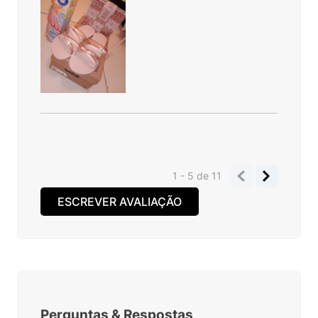
1 - 5
de
11
ESCREVER AVALIAÇÃO
Perguntas
&
Respostas