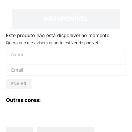
9
º
VANS TÊNIS VANS ULTRARANGE
10
º
NEW BALANCE 204L
INDISPONÍVEL
Este produto não está disponível no momento
Quero que me avisem quando estiver disponível
ENVIAR
Outras cores: