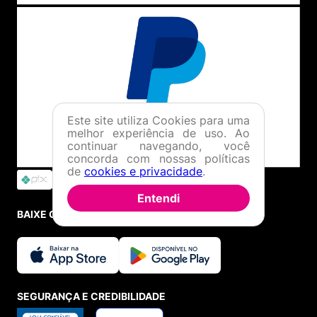
Este site utiliza Cookies para uma
melhor experiência de uso. Ao
continuar navegando, você
concorda com nossas políticas
de
cookies e privacidade
.
Entendi
BAIXE O APP
SEGURANÇA E CREDIBILIDADE