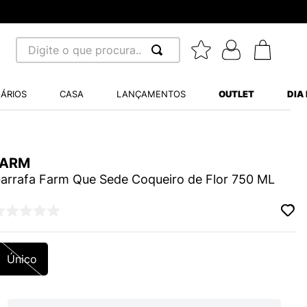
Digite o que procura...
 BUSCADOS
ÁRIOS
CASA
LANÇAMENTOS
OUTLET
DIA
S BALANCE 530
MINI BABY
FARM
A WHITE
arrafa Farm Que Sede Coqueiro de Flor 750 ML
LIDE
Único
S VANS ULTRARANGE
TRY