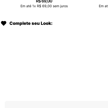
R$
69
,
00
Em até
1
x
R$
69
,
00
sem juros
Em a
Complete seu Look: