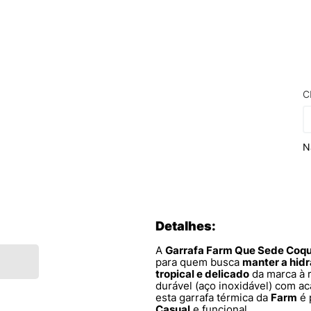
C
N
Detalhes:
A
Garrafa Farm Que Sede Coqu
para quem busca
manter a hidr
tropical e delicado
da marca à 
durável (aço inoxidável) com 
esta garrafa térmica da
Farm
é 
Casual
e funcional.