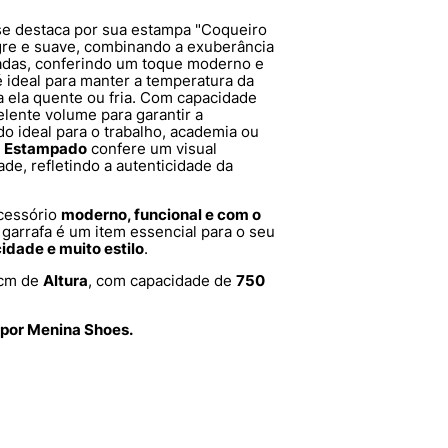
se destaca por sua estampa "Coqueiro
egre e suave, combinando a exuberância
cadas, conferindo um toque moderno e
 ideal para manter a temperatura da
a ela quente ou fria. Com capacidade
elente volume para garantir a
do ideal para o trabalho, academia ou
o
Estampado
confere um visual
de, refletindo a autenticidade da
cessório
moderno, funcional e com o
 garrafa é um item essencial para o seu
cidade e muito estilo
.
cm de
Altura
, com capacidade de
750
 por Menina Shoes.