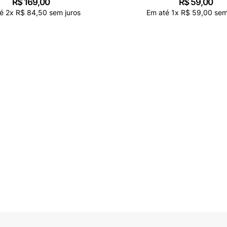
R$
169
,
00
R$
59
,
00
té
2
x
R$
84
,
50
sem juros
Em até
1
x
R$
59
,
00
sem