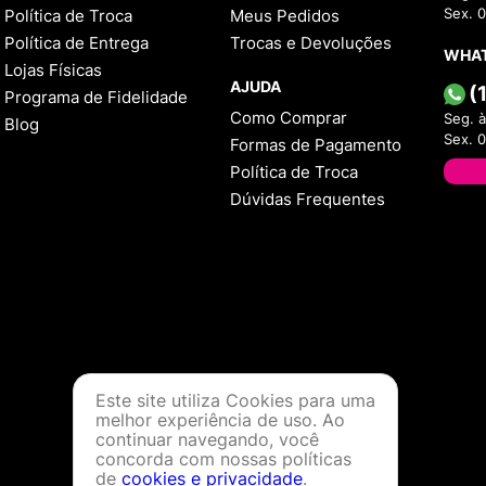
Política de Troca
Meus Pedidos
Sex. 
Política de Entrega
Trocas e Devoluções
WHA
Lojas Físicas
AJUDA
(
Programa de Fidelidade
Como Comprar
Seg. à
Blog
Sex. 
Formas de Pagamento
Política de Troca
Dúvidas Frequentes
Este site utiliza Cookies para uma
melhor experiência de uso. Ao
continuar navegando, você
concorda com nossas políticas
de
cookies e privacidade
.