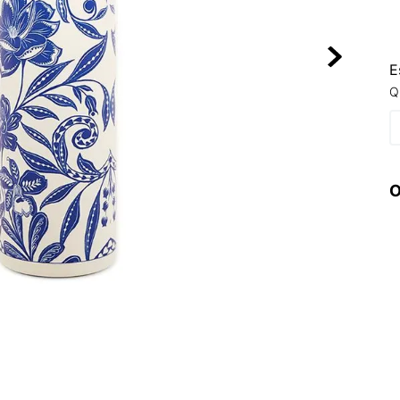
10
º
NEW 530
E
Q
O