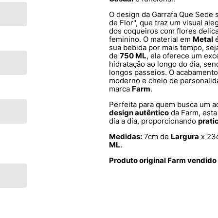
O design da Garrafa Que Sede 
de Flor", que traz um visual al
dos coqueiros com flores deli
feminino. O material em
Metal
é
sua bebida por mais tempo, sej
de
750 ML
, ela oferece um exc
hidratação ao longo do dia, sen
longos passeios. O acabament
moderno e cheio de personalida
marca
Farm
.
Perfeita para quem busca um a
design autêntico
da Farm, esta
dia a dia, proporcionando
prati
Medidas:
7cm de
Largura
x 23
ML
.
Produto original Farm vendido