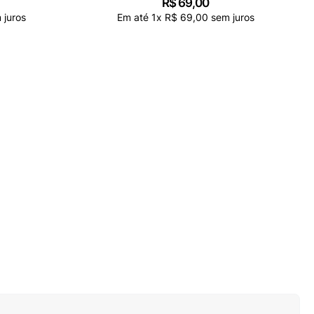
R$
69
,
00
 juros
Em até
1
x
R$
69
,
00
sem juros