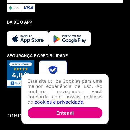
BAIXE O APP
SEGURANÇA E CREDIBILIDADE
Este site utiliza Cookies para uma
melhor experiência de uso. Ao
continuar navegando, você
concorda com nossas políticas
de
cookies e privacidade
.
Entendi