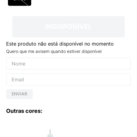
9
º
NEW 530
10
º
VANS TÊNIS VANS ULTRARANGE
INDISPONÍVEL
Este produto não está disponível no momento
Quero que me avisem quando estiver disponível
ENVIAR
Outras cores: