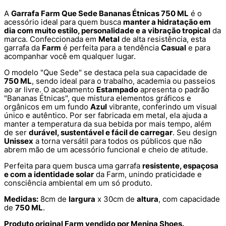
A
Garrafa Farm Que Sede Bananas Étnicas 750 ML
é o
acessório ideal para quem busca
manter a hidratação em
dia com muito estilo, personalidade e a vibração tropical
da
marca. Confeccionada em
Metal
de alta resistência, esta
garrafa da
Farm
é perfeita para a tendência
Casual
e para
acompanhar você em qualquer lugar.
O modelo "Que Sede" se destaca pela sua capacidade de
750 ML
, sendo ideal para o trabalho, academia ou passeios
ao ar livre. O acabamento
Estampado
apresenta o padrão
"Bananas Étnicas", que mistura elementos gráficos e
orgânicos em um fundo
Azul
vibrante, conferindo um visual
único e autêntico. Por ser fabricada em metal, ela ajuda a
manter a temperatura da sua bebida por mais tempo, além
de ser
durável, sustentável e fácil de carregar
. Seu design
Unissex
a torna versátil para todos os públicos que não
abrem mão de um acessório funcional e cheio de atitude.
Perfeita para quem busca uma garrafa
resistente, espaçosa
e com a identidade solar
da Farm, unindo praticidade e
consciência ambiental em um só produto.
Medidas:
8cm de
largura
x 30cm de
altura
, com capacidade
de
750 ML
.
Produto original Farm vendido por Menina Shoes.