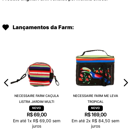
Lançamentos da Farm:
NECESSAIRE FARM CAÇULA
NECESSAIRE FARM ME LEVA
LISTRA JARDIM MULTI
TROPICAL
R$
69
,
00
R$
169
,
00
Em até
1
x
R$
69
,
00
sem
Em até
2
x
R$
84
,
50
sem
juros
juros