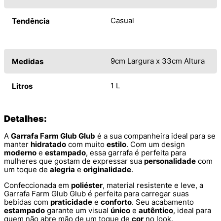
Casual
Tendência
9cm Largura x 33cm Altura
Medidas
1 L
Litros
Detalhes:
A
Garrafa Farm Glub Glub
é a sua companheira ideal para se
manter
hidratado
com muito
estilo
. Com um design
moderno
e
estampado
, essa garrafa é perfeita para
mulheres que gostam de expressar sua
personalidade
com
um toque de
alegria
e
originalidade
.
Confeccionada em
poliéster
, material resistente e leve, a
Garrafa Farm Glub Glub é perfeita para carregar suas
bebidas com
praticidade
e
conforto
. Seu acabamento
estampado
garante um visual
único
e
autêntico
, ideal para
quem não abre mão de um toque de
cor
no look.