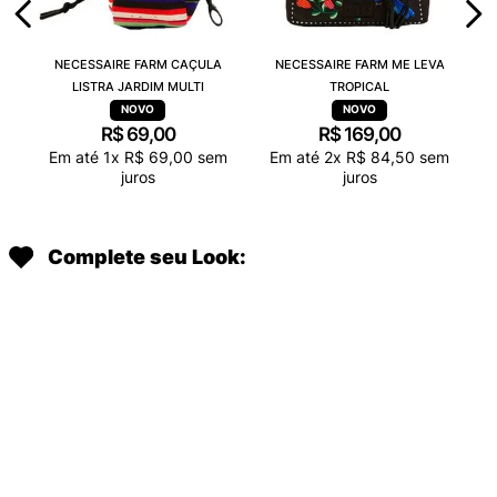
NECESSAIRE FARM CAÇULA
NECESSAIRE FARM ME LEVA
LISTRA JARDIM MULTI
TROPICAL
R$
69
,
00
R$
169
,
00
Em até
1
x
R$
69
,
00
sem
Em até
2
x
R$
84
,
50
sem
juros
juros
Complete seu Look: