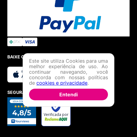
BAIXE O APP
Este site utiliza Cookies para uma
melhor experiência de uso. Ao
continuar navegando, você
concorda com nossas políticas
de
cookies e privacidade
.
SEGURANÇA E CREDIBILIDADE
Entendi