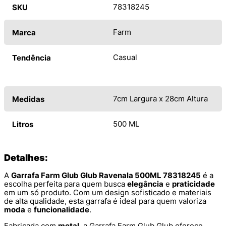
78318245
SKU
Farm
Marca
Casual
Tendência
7cm Largura x 28cm Altura
Medidas
500 ML
Litros
Detalhes:
A
Garrafa Farm Glub Glub Ravenala 500ML 78318245
é a
escolha perfeita para quem busca
elegância
e
praticidade
em um só produto. Com um design sofisticado e materiais
de alta qualidade, esta garrafa é ideal para quem valoriza
moda
e
funcionalidade
.
Fabricada com
metal
, a Garrafa Farm Glub Glub oferece