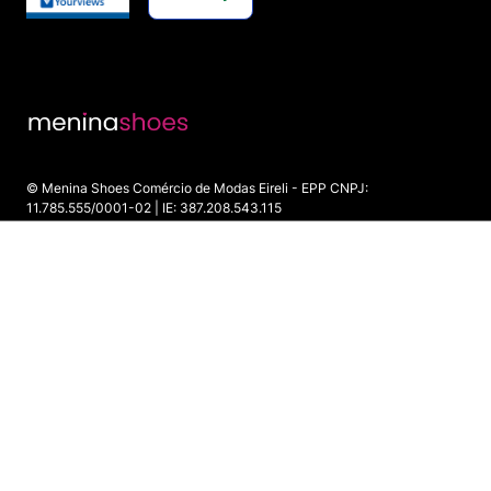
© Menina Shoes Comércio de Modas Eireli - EPP CNPJ:
11.785.555/0001-02 | IE: 387.208.543.115
Rua: General Epaminondas Teixeira Guimarães, 193 - Vila Gardiman -
Itu/SP - CEP 13309-410
INDISPONÍVEL