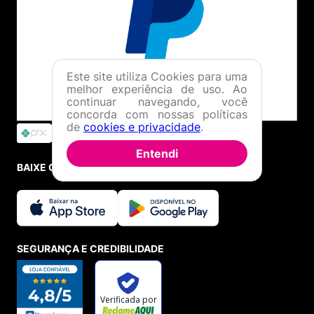
Este site utiliza Cookies para uma
melhor experiência de uso. Ao
continuar navegando, você
concorda com nossas políticas
de
cookies e privacidade
.
Entendi
BAIXE O APP
SEGURANÇA E CREDIBILIDADE