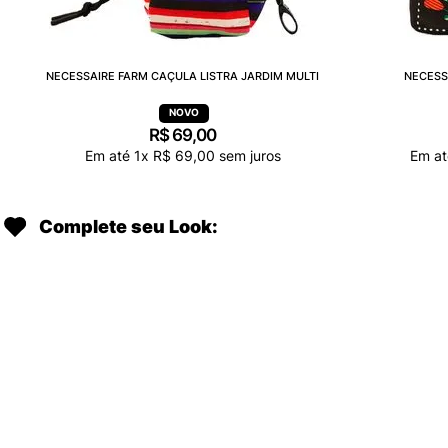
NECESSAIRE FARM CAÇULA LISTRA JARDIM MULTI
NECESS
R$
69
,
00
Em até
1
x
R$
69
,
00
sem juros
Em a
Complete seu Look: