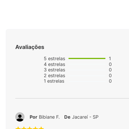
Avaliações
5
estrelas
1
4
estrelas
0
3
estrelas
0
2
estrelas
0
1
estrelas
0
Por
Bibiane F.
De
Jacareí - SP