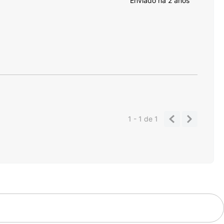
Enviado há
2 anos
1 - 1
de
1