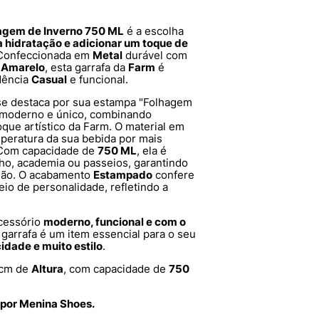
hagem de Inverno 750 ML
é a escolha
 hidratação e adicionar um toque de
 Confeccionada em
Metal
durável com
r
Amarelo
, esta garrafa da
Farm
é
dência
Casual
e funcional.
 se destaca por sua estampa "Folhagem
l moderno e único, combinando
que artístico da Farm. O material em
mperatura da sua bebida por mais
. Com capacidade de
750 ML
, ela é
alho, academia ou passeios, garantindo
mão. O acabamento
Estampado
confere
io de personalidade, refletindo a
cessório
moderno, funcional e com o
 garrafa é um item essencial para o seu
cidade e muito estilo
.
cm de
Altura
, com capacidade de
750
 por Menina Shoes.