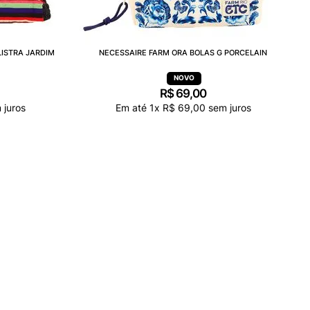
LISTRA JARDIM
NECESSAIRE FARM ORA BOLAS G PORCELAIN
R$
69
,
00
 juros
Em até
1
x
R$
69
,
00
sem juros