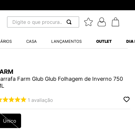
Digite o que procura...
 BUSCADOS
ÁRIOS
CASA
LANÇAMENTOS
OUTLET
DIA
S BALANCE 530
MINI BABY
FARM
A WHITE
arrafa Farm Glub Glub Folhagem de Inverno 750
ML
1
avaliação
LIDE
NCE 204L
Único