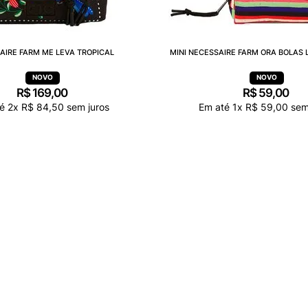
AIRE FARM ME LEVA TROPICAL
MINI NECESSAIRE FARM ORA BOLAS 
R$
169
,
00
R$
59
,
00
té
2
x
R$
84
,
50
sem juros
Em até
1
x
R$
59
,
00
sem