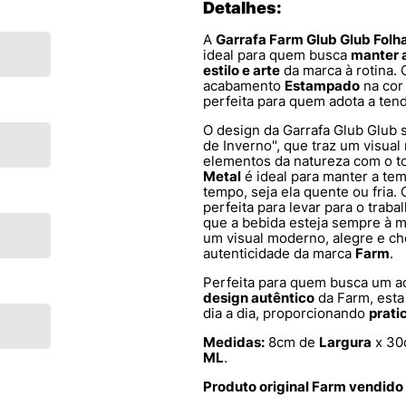
Detalhes:
A
Garrafa Farm Glub Glub Fol
ideal para quem busca
manter a
estilo e arte
da marca à rotina.
acabamento
Estampado
na co
perfeita para quem adota a ten
O design da Garrafa Glub Glub
de Inverno", que traz um visua
elementos da natureza com o to
Metal
é ideal para manter a te
tempo, seja ela quente ou fria
perfeita para levar para o trab
que a bebida esteja sempre à 
um visual moderno, alegre e che
autenticidade da marca
Farm
.
Perfeita para quem busca um a
design autêntico
da Farm, esta
dia a dia, proporcionando
prati
Medidas:
8cm de
Largura
x 30
ML
.
Produto original Farm vendido