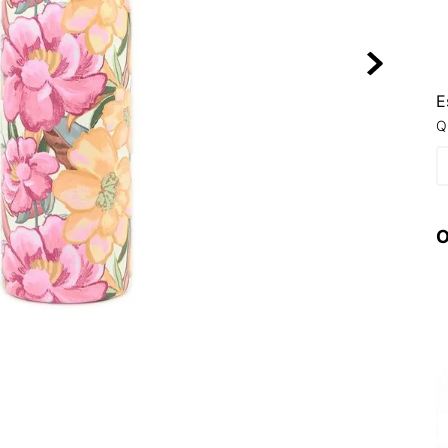
10
º
VANS TÊNI
E
Q
O