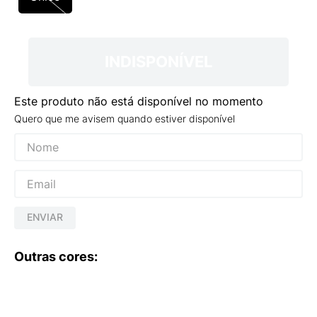
9
º
NEW 530
10
º
VANS TÊNIS VANS ULTRARANGE
INDISPONÍVEL
Este produto não está disponível no momento
Quero que me avisem quando estiver disponível
ENVIAR
Outras cores: