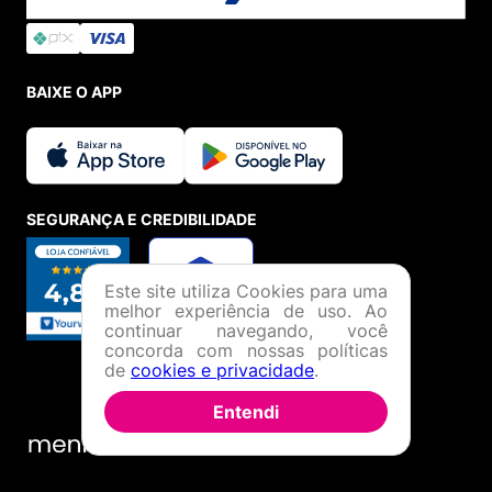
BAIXE O APP
SEGURANÇA E CREDIBILIDADE
Este site utiliza Cookies para uma
melhor experiência de uso. Ao
continuar navegando, você
concorda com nossas políticas
de
cookies e privacidade
.
Entendi