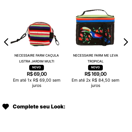
NECESSAIRE FARM CAÇULA
NECESSAIRE FARM ME LEVA
LISTRA JARDIM MULTI
TROPICAL
R$
69
,
00
R$
169
,
00
Em até
1
x
R$
69
,
00
sem
Em até
2
x
R$
84
,
50
sem
juros
juros
Complete seu Look: