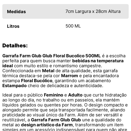
7cm Largura x 28cm Altura
Medidas
500 ML
Litros
Detalhes:
Garrafa Farm Glub Glub Floral Bucolico 500ML
é a escolha
perfeita para quem busca manter
bebidas na temperatura
ideal
com muito estilo e romantismo campestre.
Confeccionada em
Metal
de alta qualidade, esta garrafa
térmica destaca-se pela cor
Marrom
e pela encantadora
estampa
Floral Bucólico
, garantindo um acabamento
Estampado
cheio de delicadeza e autenticidade.
Ideal para o público
Feminino
e
Adulto
que curte hidratação
ao longo do dia, no trabalho ou em passeios, ela mantém
líquidos gelados ou quentes por horas. O design compacto e
alongado permite que seja transportada facilmente, aliando
praticidade ao visual único da Farm. Além de ser versátil e
reutilizável, a
Garrafa Farm Glub Glub
une a qualidade do
metal ao
design artístico da Farm
, transformando um item
simples em um acessório indispensável para quem não abre