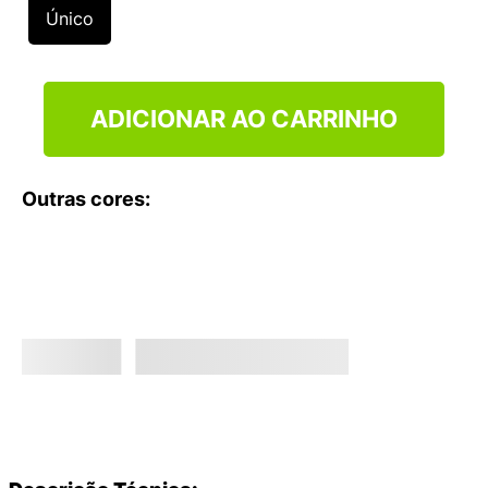
9
º
VANS TÊNIS VANS ULTRARANGE
Único
10
º
NEW BALANCE 204L
ADICIONAR AO CARRINHO
Outras cores: