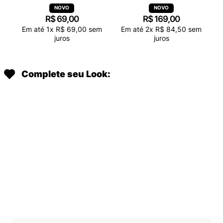
R$
69
,
00
R$
169
,
00
Em até
1
x
R$
69
,
00
sem
Em até
2
x
R$
84
,
50
sem
juros
juros
Complete seu Look: