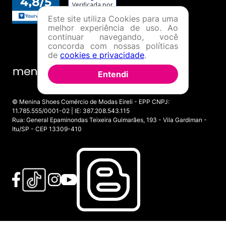
Este site utiliza Cookies para uma
melhor experiência de uso. Ao
continuar navegando, você
concorda com nossas políticas
de
cookies e privacidade
.
Entendi
© Menina Shoes Comércio de Modas Eireli - EPP CNPJ:
11.785.555/0001-02 | IE: 387.208.543.115
Rua: General Epaminondas Teixeira Guimarães, 193 - Vila Gardiman -
Itu/SP - CEP 13309-410