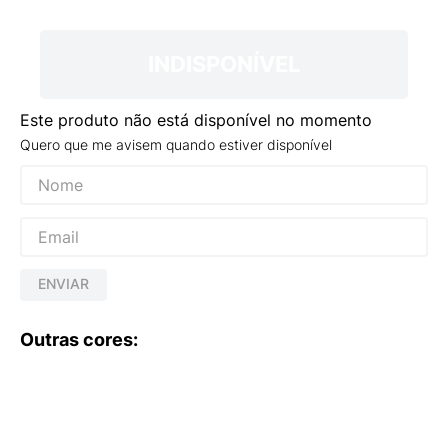
9
º
VEJA COUNTRY
10
º
NEW 530
INDISPONÍVEL
Este produto não está disponível no momento
Quero que me avisem quando estiver disponível
ENVIAR
Outras cores: