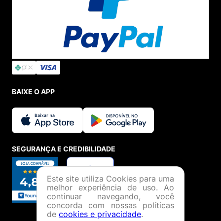
BAIXE O APP
SEGURANÇA E CREDIBILIDADE
Este site utiliza Cookies para uma
melhor experiência de uso. Ao
continuar navegando, você
concorda com nossas políticas
de
cookies e privacidade
.