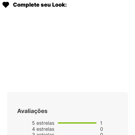
Complete seu Look:
Avaliações
5
estrelas
1
4
estrelas
0
3
estrelas
0