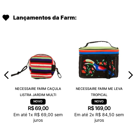
Lançamentos da Farm:
NECESSAIRE FARM CAÇULA
NECESSAIRE FARM ME LEVA
LISTRA JARDIM MULTI
TROPICAL
R$
69
,
00
R$
169
,
00
Em até
1
x
R$
69
,
00
sem
Em até
2
x
R$
84
,
50
sem
juros
juros