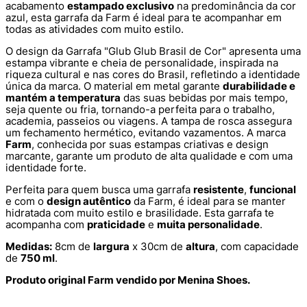
acabamento
estampado exclusivo
na predominância da cor
azul, esta garrafa da Farm é ideal para te acompanhar em
todas as atividades com muito estilo.
O design da Garrafa "Glub Glub Brasil de Cor" apresenta uma
estampa vibrante e cheia de personalidade, inspirada na
riqueza cultural e nas cores do Brasil, refletindo a identidade
única da marca. O material em metal garante
durabilidade e
mantém a temperatura
das suas bebidas por mais tempo,
seja quente ou fria, tornando-a perfeita para o trabalho,
academia, passeios ou viagens. A tampa de rosca assegura
um fechamento hermético, evitando vazamentos. A marca
Farm
, conhecida por suas estampas criativas e design
marcante, garante um produto de alta qualidade e com uma
identidade forte.
Perfeita para quem busca uma garrafa
resistente
,
funcional
e com o
design autêntico
da Farm, é ideal para se manter
hidratada com muito estilo e brasilidade. Esta garrafa te
acompanha com
praticidade
e
muita personalidade
.
Medidas:
8cm de
largura
x 30cm de
altura
, com capacidade
de
750 ml
.
Produto original Farm vendido por Menina Shoes.