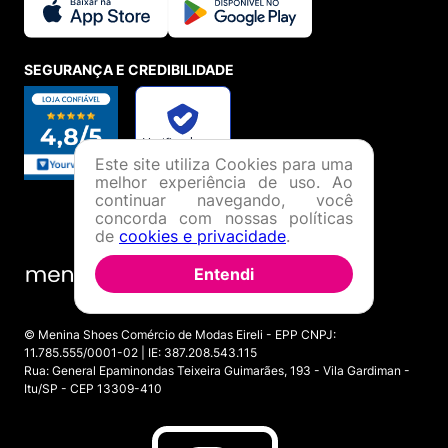
SEGURANÇA E CREDIBILIDADE
Este site utiliza Cookies para uma
melhor experiência de uso. Ao
continuar navegando, você
concorda com nossas políticas
de
cookies e privacidade
.
Entendi
© Menina Shoes Comércio de Modas Eireli - EPP CNPJ:
11.785.555/0001-02 | IE: 387.208.543.115
Rua: General Epaminondas Teixeira Guimarães, 193 - Vila Gardiman -
Itu/SP - CEP 13309-410