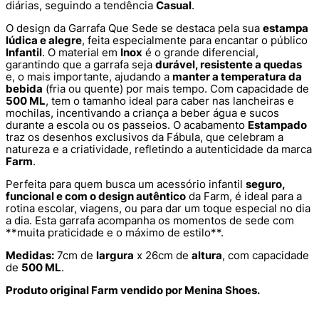
diárias, seguindo a tendência
Casual
.
O design da Garrafa Que Sede se destaca pela sua
estampa
lúdica e alegre
, feita especialmente para encantar o público
Infantil
. O material em
Inox
é o grande diferencial,
garantindo que a garrafa seja
durável, resistente a quedas
e, o mais importante, ajudando a
manter a temperatura da
bebida
(fria ou quente) por mais tempo. Com capacidade de
500 ML
, tem o tamanho ideal para caber nas lancheiras e
mochilas, incentivando a criança a beber água e sucos
durante a escola ou os passeios. O acabamento
Estampado
traz os desenhos exclusivos da Fábula, que celebram a
natureza e a criatividade, refletindo a autenticidade da marca
Farm
.
Perfeita para quem busca um acessório infantil
seguro,
funcional e com o design autêntico
da Farm, é ideal para a
rotina escolar, viagens, ou para dar um toque especial no dia
a dia. Esta garrafa acompanha os momentos de sede com
**muita praticidade e o máximo de estilo**.
Medidas:
7cm de
largura
x 26cm de
altura
, com capacidade
de
500 ML
.
Produto original Farm vendido por Menina Shoes.