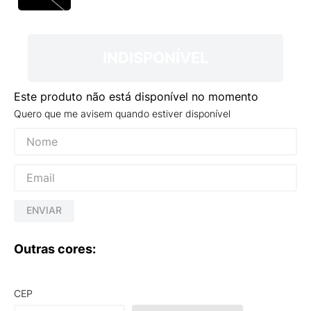
9
º
VEJA COUNTRY
10
º
NEW 530
INDISPONÍVEL
Este produto não está disponível no momento
Quero que me avisem quando estiver disponível
ENVIAR
Outras cores:
CEP