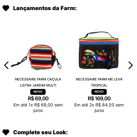
Lançamentos da Farm:
NECESSAIRE FARM CAÇULA
NECESSAIRE FARM ME LEVA
LISTRA JARDIM MULTI
TROPICAL
R$
69
,
00
R$
169
,
00
Em até
1
x
R$
69
,
00
sem
Em até
2
x
R$
84
,
50
sem
juros
juros
Complete seu Look: