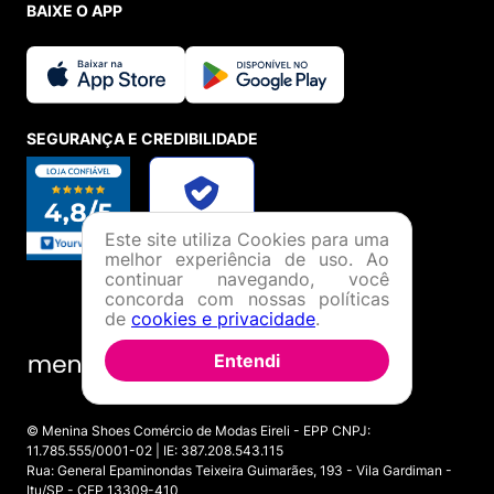
BAIXE O APP
SEGURANÇA E CREDIBILIDADE
Este site utiliza Cookies para uma
melhor experiência de uso. Ao
continuar navegando, você
concorda com nossas políticas
de
cookies e privacidade
.
Entendi
© Menina Shoes Comércio de Modas Eireli - EPP CNPJ:
11.785.555/0001-02 | IE: 387.208.543.115
Rua: General Epaminondas Teixeira Guimarães, 193 - Vila Gardiman -
Itu/SP - CEP 13309-410