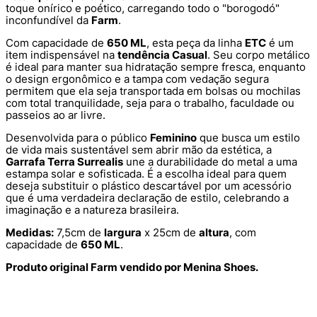
toque onírico e poético, carregando todo o "borogodó"
inconfundível da
Farm
.
Com capacidade de
650 ML
, esta peça da linha
ETC
é um
item indispensável na
tendência Casual
. Seu corpo metálico
é ideal para manter sua hidratação sempre fresca, enquanto
o design ergonômico e a tampa com vedação segura
permitem que ela seja transportada em bolsas ou mochilas
com total tranquilidade, seja para o trabalho, faculdade ou
passeios ao ar livre.
Desenvolvida para o público
Feminino
que busca um estilo
de vida mais sustentável sem abrir mão da estética, a
Garrafa Terra Surrealis
une a durabilidade do metal a uma
estampa solar e sofisticada. É a escolha ideal para quem
deseja substituir o plástico descartável por um acessório
que é uma verdadeira declaração de estilo, celebrando a
imaginação e a natureza brasileira.
Medidas:
7,5cm de
largura
x 25cm de
altura
, com
capacidade de
650 ML
.
Produto original Farm vendido por Menina Shoes.